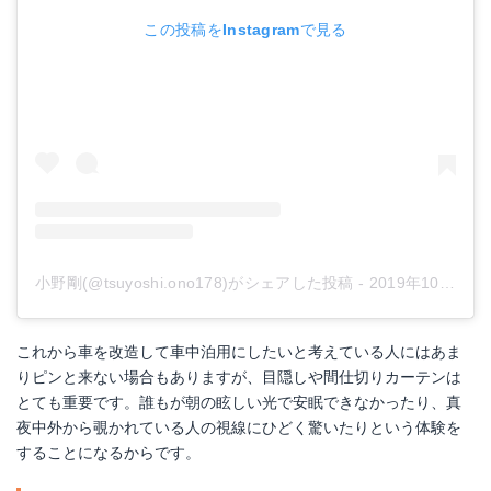
この投稿をInstagramで見る
楽天で詳細を見る
Yahoo!ショッピングで見る
小野剛(@tsuyoshi.ono178)がシェアした投稿
-
2019年10月月26日午後11時46分PDT
これから車を改造して車中泊用にしたいと考えている人にはあま
りピンと来ない場合もありますが、目隠しや間仕切りカーテンは
とても重要です。誰もが朝の眩しい光で安眠できなかったり、真
夜中外から覗かれている人の視線にひどく驚いたりという体験を
することになるからです。