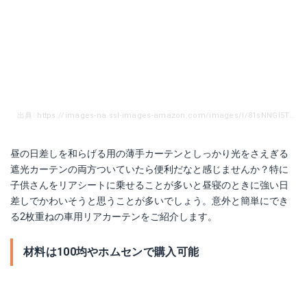
出典: https://images-na.ssl-images-amazon.com/images/I/81sNNGl5TpL._SL1500_.jpg
昼の日差しを和らげる用の薄手カーテンとしっかり光をさえぎる
遮光カーテンの両方ついていたら便利だなと感じませんか？特に
子供さんをリアシートに乗せることが多いと昼寝のときに強い日
差しでかわいそうと思うことが多いでしょう。意外と簡単にでき
る2枚重ねの車用リアカーテンをご紹介します。
材料は100均やホムセンで購入可能