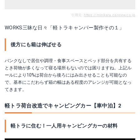
引用元:
https://minkara.carview.co.jp
WORKS三昧な日々「軽トラキャンパー製作その１」
後方にも箱は伸ばせる
バンクなしで居住や調理・食事スペースとベッド部分を共有する
とき荷物が多くなって寝る場所もないのでは困りますね。上記ル
ールにより10%は荷台から後ろにはみ出させることも可能なの
で、基本にこだわらず箱の幅はある程度のアレンジが可能となっ
てきます。
軽トラ荷台改造でキャンピングカー【車中泊】2
軽トラに住む！一人用キャンピングカーの材料