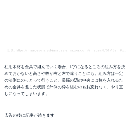
出典: https://images-na.ssl-images-amazon.com/images/I/51M8emPxoDL.jpg
柱用木材を金具で組んでいく場合、L字になるところの組み方を決
めておかないと高さや幅が右と左で違うことにも。組み方は一定
の法則にのっとって行うこと。長幅の辺の中央には柱を入れるた
めの金具を差した状態で外側の枠を組むのもお忘れなく。やり直
しになってしまいます。
広告の後に記事が続きます