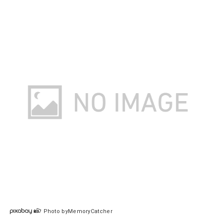
Photo byMemoryCatcher