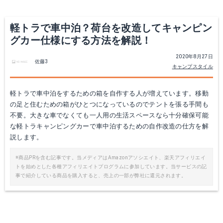
軽トラで車中泊？荷台を改造してキャンピン
グカー仕様にする方法を解説！
2020年8月27日
佐藤3
キャンプスタイル
軽トラで車中泊をするための箱を自作する人が増えています。移動
の足と住むための箱がひとつになっているのでテントを張る手間も
リジットタイ・コーナーコネクター RTC2Z SIMPSON シンプソン金具
和合商事 ワンタッチ折りたたみ棚受け タッチポン 白 200mm 2本1組 198mm×135mm
不要。大きな車でなくても一人用の生活スペースなら十分確保可能
な軽トラキャンピングカーで車中泊するための自作改造の仕方を解
楽天で詳細を見る
楽天で詳細を見る
説します。
※商品PRを含む記事です。当メディアはAmazonアソシエイト、楽天アフィリエイ
トを始めとした各種アフィリエイトプログラムに参加しています。当サービスの記
事で紹介している商品を購入すると、売上の一部が弊社に還元されます。