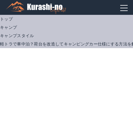
トップ
キャンプ
キャンプスタイル
軽トラで車中泊？荷台を改造してキャンピングカー仕様にする方法を
カーネル(vol．34) 車中泊 軽トラ＋DIY CHIKYU−MARU MOOK／地球丸(その他)
玄関ドア 勝手口ドア 汎用ドア LIXIL ロンカラーフラッシュドア内付ランマ無 フラット 握り玉仕様 0818 枠寸法W803×H1841[アルミサッシ][フラットドア][建具]
楽天で詳細を見る
楽天で詳細を見る