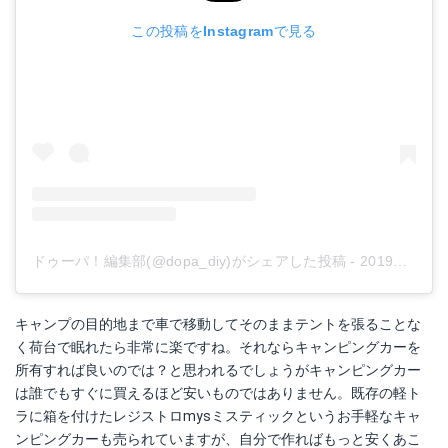
この投稿をInstagramで見る
ドゥーパ！編集部(@dopa_diy)がシェアした投稿
-
2019年 7月月28日午前2時52分PDT
キャンプの目的地まで車で移動してそのままテントを張ることな
く荷台で眠れたら非常に楽ですね。それならキャンピングカーを
所有すれば良いのでは？と思われるでしょうがキャンピングカー
は誰でもすぐに買えるほど安いものではありません。既存の軽ト
ラに箱を付けたレジストロmysミスティックというお手軽なキャ
ンピングカーも売られていますが、自分で作ればもっと安くあこ