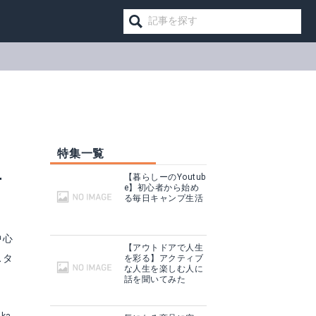
特集一覧
具
【暮らしーのYoutub
e】初心者から始め
る毎日キャンプ生活
中心
【アウトドアで人生
スタ
を彩る】アクティブ
な人生を楽しむ人に
話を聞いてみた