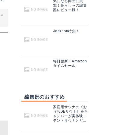
aka
気になる商品に突
撃！暮らし〜の編集
部レビュー録！
ビス
Jackson特集！
毎日更新！Amazon
タイムセール
編集部のおすすめ
家庭用サウナの《お
うちDEサウナ》をキ
ャンパーが実体験！
テントサウナとどこ
が違う？