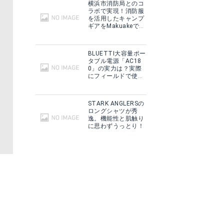
横浜市消防局とのコ
ラボで実現！消防服
を活用したキャンプ
ギアをMakuakeで予
約販売開始！
BLUETTI大容量ポー
タブル電源「AC18
0」の実力は？実際
にフィールドで使用
した感想をご紹介！
STARK ANGLERSの
ロングシャツが秀
逸。機能性と肌触り
に思わずうっとり！