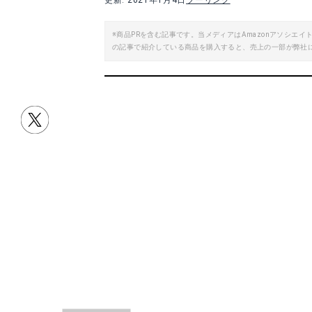
更新: 2021年1月4日
ツーリング
※商品PRを含む記事です。当メディアはAmazonアソシ
の記事で紹介している商品を購入すると、売上の一部が弊社
目次