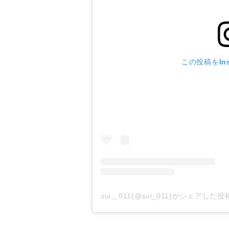
この投稿をIns
sui＿011(@sui_011)がシェアした投