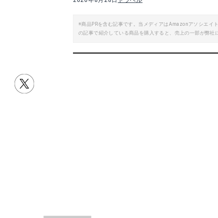
2020年8月28日
トラベル
※商品PRを含む記事です。当メディアはAmazonアソシ
の記事で紹介している商品を購入すると、売上の一部が弊社
目次