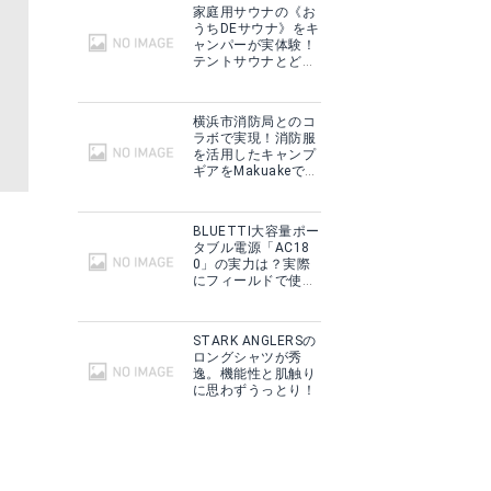
家庭用サウナの《お
うちDEサウナ》をキ
ャンパーが実体験！
テントサウナとどこ
が違う？
横浜市消防局とのコ
ラボで実現！消防服
を活用したキャンプ
ギアをMakuakeで予
約販売開始！
BLUETTI大容量ポー
タブル電源「AC18
0」の実力は？実際
にフィールドで使用
した感想をご紹介！
STARK ANGLERSの
ロングシャツが秀
逸。機能性と肌触り
に思わずうっとり！