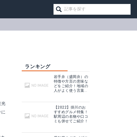
ランキング
岩手弁（盛岡弁）の
特徴や方言の意味な
どをご紹介！地域の
人がよく使う言葉は
コレ！
観光
【2022】掛川のお
考に
すすめグルメ特集！
駅周辺の名物や口コ
ミも併せてご紹介！