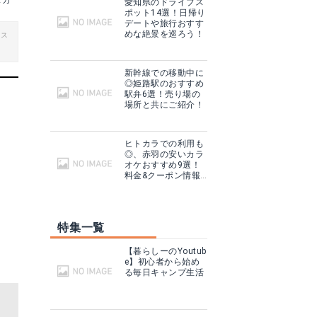
タカ
愛知県のドライブス
ポット14選！日帰り
デートや旅行おすす
めな絶景を巡ろう！
ビス
新幹線での移動中に
◎姫路駅のおすすめ
駅弁6選！売り場の
場所と共にご紹介！
ヒトカラでの利用も
◎、赤羽の安いカラ
オケおすすめ9選！
料金&クーポン情報
も！
特集一覧
【暮らしーのYoutub
e】初心者から始め
る毎日キャンプ生活