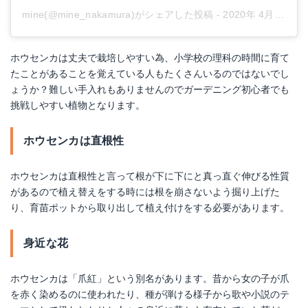
mine(@mine_nakamura)がシェアした投稿
-
2020年 4月月3日午後9時57分PDT
ホウセンカは丈夫で栽培しやすい為、小学校の理科の時間に育て
たことがあることを覚えている人もたくさんいるのではないでし
ょうか？難しい手入れもありませんのでガーデニング初心者でも
挑戦しやすい植物となります。
ホウセンカは直根性
ホウセンカは直根性と言って根が下に下にと真っ直ぐ伸びる性質
があるので植え替えをする時には根を崩さないよう掘り上げた
り、育苗ポットから取り出して植え付けをする必要があります。
身近な花
ホウセンカは「爪紅」という別名があります。昔から女の子が爪
を赤く染めるのに使われたり、種が弾ける様子から歌や小説のテ