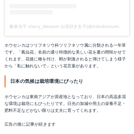
飯泉光子:cherry_blossom:お花好き女子(@mitsukoiizumi)がシェアした投稿
ホウセンカはツリフネソウ科ツリフネソウ属に分類される一年草
です。「鳳仙花」名前の通り特徴的な美しい花を夏の間咲かせて
くれます。花後に種を付け、鞘が刺激されると弾けてしまう様子
から「私に触れないで」という花言葉があります。
日本の気候は栽培環境にぴったり
ホウセンカは東南アジアが原産地となっており、日本の高温多湿
な環境は栽培にもぴったりです。日光の加減や用土の栄養不足・
肥料不足などがない限りは丈夫に育ってくれます。
広告の後に記事が続きます