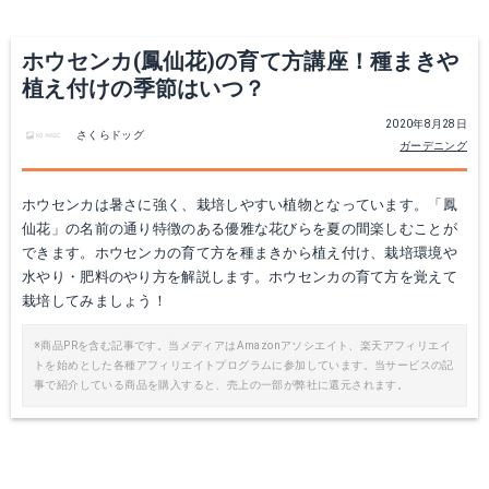
ホウセンカ(鳳仙花)の育て方講座！種まきや
植え付けの季節はいつ？
2020年8月28日
さくらドッグ
ガーデニング
ホウセンカは暑さに強く、栽培しやすい植物となっています。「鳳
仙花」の名前の通り特徴のある優雅な花びらを夏の間楽しむことが
できます。ホウセンカの育て方を種まきから植え付け、栽培環境や
水やり・肥料のやり方を解説します。ホウセンカの育て方を覚えて
栽培してみましょう！
※商品PRを含む記事です。当メディアはAmazonアソシエイト、楽天アフィリエイ
トを始めとした各種アフィリエイトプログラムに参加しています。当サービスの記
事で紹介している商品を購入すると、売上の一部が弊社に還元されます。