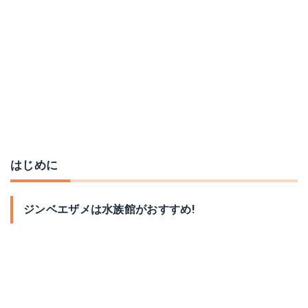
はじめに
ジンベエザメは水族館がおすすめ!