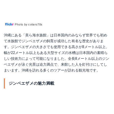
Photo by cotaro70s
沖縄にある「美ら海水族館」は日本国内のみならず世界でも初め
て水族館でジンベエザメの飼育が成功した有名な歴史がありま
す。ジンベエザメの大きさでも使用できる高さが8メートル以上、
幅が22メートル以上もある大型サイズの水槽は日本国内の素晴ら
しい技術力によって可能になりました。全長8メートル以上のジン
ベエザメが泳ぐ光景は迫力満点で、来館した人を釘付けにしてし
まいます。沖縄を訪れる多くのツアーが訪れる観光地です。
ジンベエザメの魅力満載