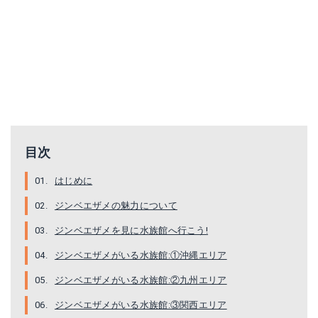
目次
はじめに
ジンベエザメの魅力について
ジンベエザメを見に水族館へ行こう!
ジンベエザメがいる水族館:①沖縄エリア
ジンベエザメがいる水族館:②九州エリア
ジンベエザメがいる水族館:③関西エリア