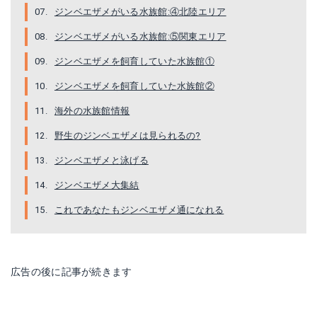
ジンベエザメがいる水族館:④北陸エリア
ジンベエザメがいる水族館:⑤関東エリア
ジンベエザメを飼育していた水族館①
ジンベエザメを飼育していた水族館②
海外の水族館情報
野生のジンベエザメは見られるの?
ジンベエザメと泳げる
ジンベエザメ大集結
これであなたもジンベエザメ通になれる
広告の後に記事が続きます