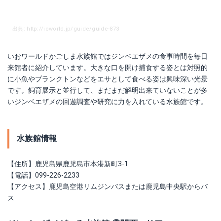
出典: http://ioworld.jp/guide/guide-873
いおワールドかごしま水族館ではジンベエザメの食事時間を毎日
来館者に紹介しています。大きな口を開け捕食する姿とは対照的
に小魚やプランクトンなどをエサとして食べる姿は興味深い光景
です。飼育展示と並行して、まだまだ解明出来ていないことが多
いジンベエザメの回遊調査や研究に力を入れている水族館です。
水族館情報
【住所】鹿児島県鹿児島市本港新町3-1
【電話】099-226-2233
【アクセス】鹿児島空港リムジンバスまたは鹿児島中央駅からバ
ス