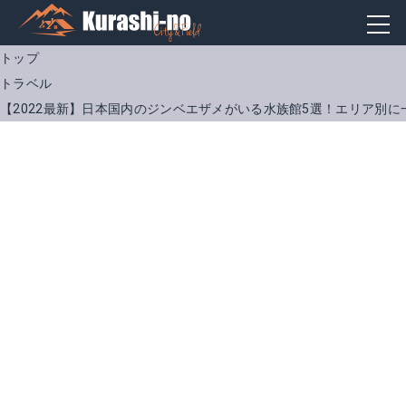
トップ
トラベル
【2022最新】日本国内のジンベエザメがいる水族館5選！エリア別に