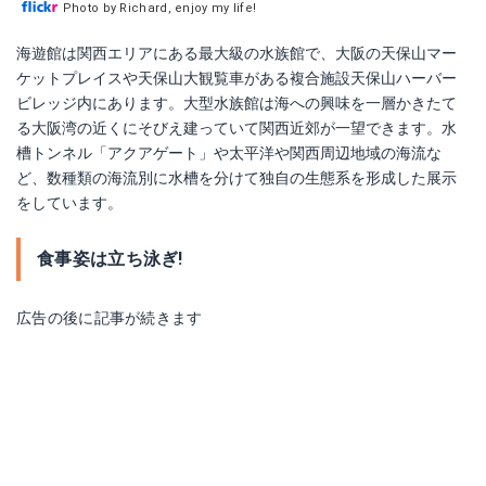
Photo by Richard, enjoy my life!
海遊館は関西エリアにある最大級の水族館で、大阪の天保山マー
ケットプレイスや天保山大観覧車がある複合施設天保山ハーバー
ビレッジ内にあります。大型水族館は海への興味を一層かきたて
る大阪湾の近くにそびえ建っていて関西近郊が一望できます。水
槽トンネル「アクアゲート」や太平洋や関西周辺地域の海流な
ど、数種類の海流別に水槽を分けて独自の生態系を形成した展示
をしています。
食事姿は立ち泳ぎ!
広告の後に記事が続きます