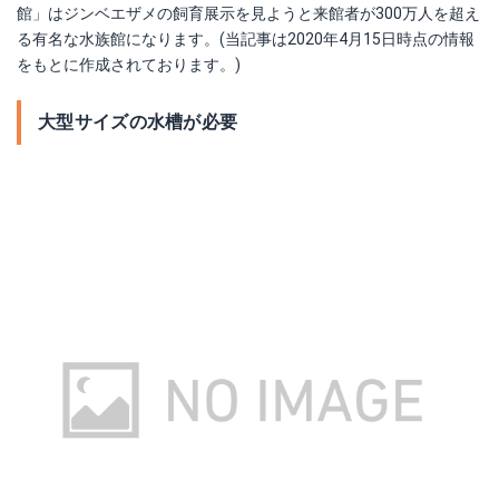
館」はジンベエザメの飼育展示を見ようと来館者が300万人を超え
る有名な水族館になります。(当記事は2020年4月15日時点の情報
をもとに作成されております。)
大型サイズの水槽が必要