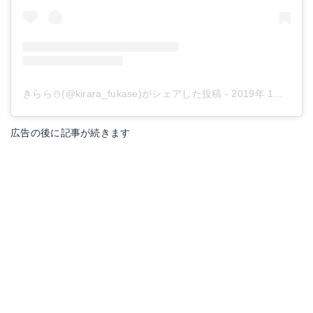
きらら☃️(@kirara_fukase)がシェアした投稿
-
2019年 1月月1日午後4時56分PST
広告の後に記事が続きます