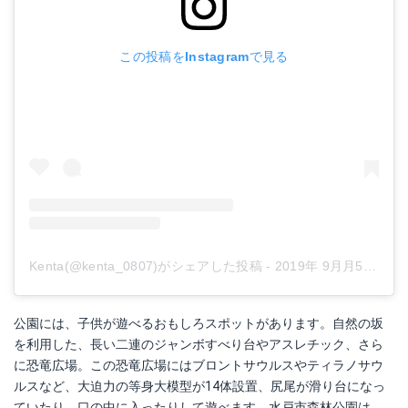
この投稿をInstagramで見る
Kenta(@kenta_0807)がシェアした投稿
-
2019年 9月月5日午前4時33分PDT
公園には、子供が遊べるおもしろスポットがあります。自然の坂
を利用した、長い二連のジャンボすべり台やアスレチック、さら
に恐竜広場。この恐竜広場にはブロントサウルスやティラノサウ
ルスなど、大迫力の等身大模型が14体設置、尻尾が滑り台になっ
ていたり、口の中に入ったりして遊べます。水戸市森林公園は、