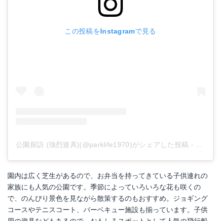
この投稿をInstagramで見る
公園探訪 (強烈遊具)(@parklife1970)がシェアした投稿
-
2019
園内は広く芝生があるので、お弁当を持ってきている子供連れの
家族にも人気の公園です。季節によっていろいろな花も咲くの
で、のんびり景色を見ながら散策するのもおすすめ。ジョギング
コースやテニスコート、バーベキュー施設も揃っています。子供