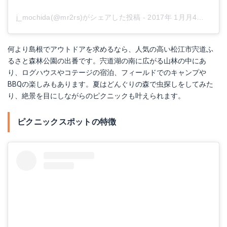
j_mochida(@mr2rs)がシェアした投稿
-
2017年 1月月4日午前12時28分PST
何より島根でアウトドアを求めるなら、人気の高い松江市宍道ふ
るさと森林公園の出番です。宍道湖の南に広がる山林の中にあ
り、ログハウスやコテージの宿泊、フィールドでのキャンプや
BBQの楽しみもあります。夏はどんぐりの森で虫探しをしてみた
り、絶景を目にしながらのピクニックも叶えられます。
ピクニックスポットの特徴