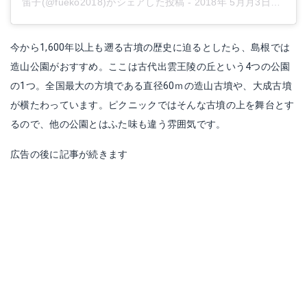
笛子(@fueko2018)がシェアした投稿
-
2018年 5月月3日午前3時25分PDT
今から1,600年以上も遡る古墳の歴史に迫るとしたら、島根では
造山公園がおすすめ。ここは古代出雲王陵の丘という4つの公園
の1つ。全国最大の方墳である直径60ｍの造山古墳や、大成古墳
が横たわっています。ピクニックではそんな古墳の上を舞台とす
るので、他の公園とはふた味も違う雰囲気です。
広告の後に記事が続きます