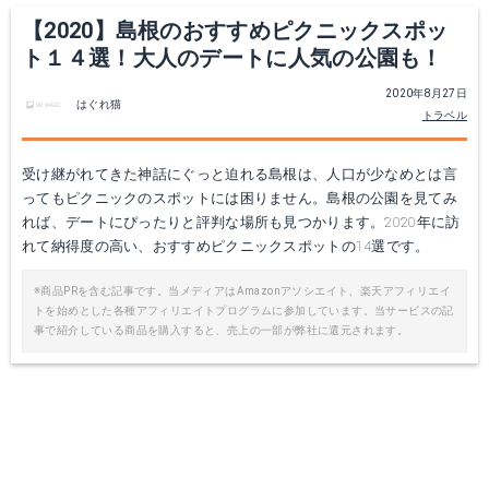
【2020】島根のおすすめピクニックスポッ
ト１４選！大人のデートに人気の公園も！
2020年8月27日
はぐれ猫
トラベル
受け継がれてきた神話にぐっと迫れる島根は、人口が少なめとは言
ってもピクニックのスポットには困りません。島根の公園を見てみ
れば、デートにぴったりと評判な場所も見つかります。2020年に訪
れて納得度の高い、おすすめピクニックスポットの14選です。
※商品PRを含む記事です。当メディアはAmazonアソシエイト、楽天アフィリエイ
トを始めとした各種アフィリエイトプログラムに参加しています。当サービスの記
事で紹介している商品を購入すると、売上の一部が弊社に還元されます。