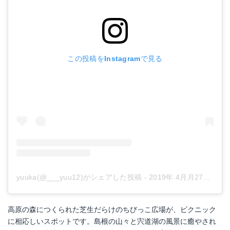
この投稿をInstagramで見る
yuuka(@___yuu12)がシェアした投稿
-
2019年 4月月27日午前8時24分PDT
高原の森につくられた芝生だらけのちびっこ広場が、ピクニック
に相応しいスポットです。島根の山々と宍道湖の風景に癒やされ