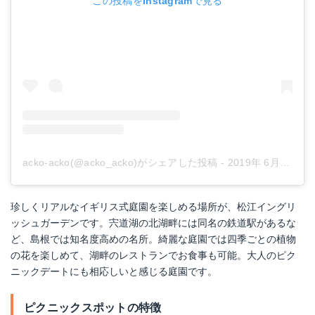
この投稿をInstagramで見る
acko-acko(@acko_acko)がシェアした投稿
-
2019年 6月月1日午後4時39分PDT
珍しくリアルなイギリス式庭園を楽しめる場所が、松江イングリ
ッシュガーデンです。宍道湖の北湖畔には同名の鉄道駅があるな
ど、島根では知名度高めの名所。綺麗な庭園では四季ごとの植物
の花を楽しめて、湖畔のレストランでお食事も可能。大人のピク
ニックデートにも相応しいと感じる庭園です。
ピクニックスポットの特徴