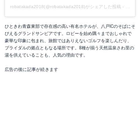
robatakada2018(@robatakada2018)がシェアした投稿
-
2018
ひときわ青森東部で存在感の高い有名ホテルが、八戸ICのそばにそ
びえるグランドサンピアです。ロビーを始め隅々までおしゃれで
豪華な印象に包まれ、旅館ではありえないゴルフを楽しんだり、
ブライダルの拠点ともなる場所です。8種が揃う天然温泉さわ里の
湯を供えていることも、人気の理由です。
広告の後に記事が続きます