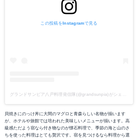
この投稿をInstagramで見る
グランドサンピア八戸料理発信隊(@grandsunpia)がシェアした投稿
貝焼きにのっけ丼に大間のマグロと青森らしい名物が揃います
が、ホテルや旅館では培われた美味しいメニューが揃います。高
級感ただよう宿なら付き物なのが懐石料理で、季節の海と山のさ
ちを使った料理はとても贅沢です。宿を見つけるなら料理から選