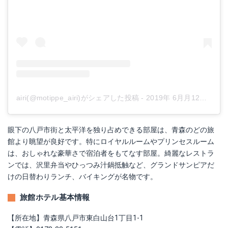
airi(@motippe_airi)がシェアした投稿
-
2019年 6月月12日午前3時38分PDT
眼下の八戸市街と太平洋を独り占めできる部屋は、青森のどの旅
館より眺望が良好です。特にロイヤルルームやプリンセスルーム
は、おしゃれな豪華さで宿泊者をもてなす部屋。綺麗なレストラ
ンでは、沢里弁当やひっつみ汁鍋抵触など、グランドサンピアだ
けの日替わりランチ、バイキングが名物です。
旅館ホテル基本情報
【所在地】青森県八戸市東白山台1丁目1‐1