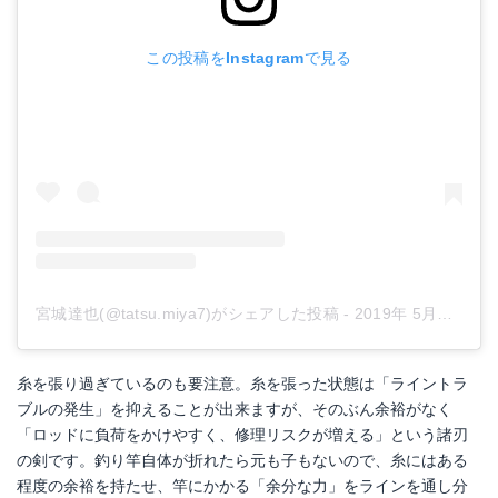
この投稿をInstagramで見る
宮城達也(@tatsu.miya7)がシェアした投稿
-
2019年 5月月26日午前4時50分PDT
糸を張り過ぎているのも要注意。糸を張った状態は「ライントラ
ブルの発生」を抑えることが出来ますが、そのぶん余裕がなく
「ロッドに負荷をかけやすく、修理リスクが増える」という諸刃
の剣です。釣り竿自体が折れたら元も子もないので、糸にはある
程度の余裕を持たせ、竿にかかる「余分な力」をラインを通し分