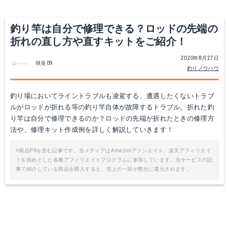
釣り竿は自分で修理できる？ロッドの先端の
折れの直し方や直すキットをご紹介！
2020年8月27日
咲良09
釣りノウハウ
釣り場においてライントラブルも凌駕する、遭遇したくないトラブ
ルがロッドが折れる等の釣り竿自体が故障するトラブル。折れた釣
ステンレスロッドホルダー 3連 SUS316使用！ ロッドスタンド ボートに 釣船に ヨットに 遊漁船に 海釣りに
り竿は自分で修理できるのか？ロッドの先端が折れたときの修理方
法や、修理キット作成例を詳しく解説していきます！
楽天で詳細を見る
※商品PRを含む記事です。当メディアはAmazonアソシエイト、楽天アフィリエイ
トを始めとした各種アフィリエイトプログラムに参加しています。当サービスの記
事で紹介している商品を購入すると、売上の一部が弊社に還元されます。