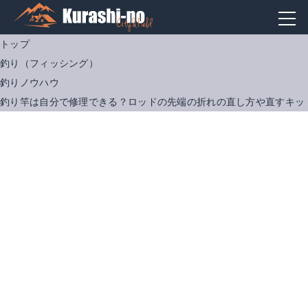
トップ
釣り（フィッシング）
釣りノウハウ
釣り竿は自分で修理できる？ロッドの先端の折れの直し方や直すキッ
【あす楽対応】富士工業(Fuji)☆ロッドリペアキット 穂先救急隊【ネコポスだと送料220円 1万円以上送料無料(北・沖 除く)】
【送料無料】釣り竿 ロッドガイド 80個セット プラスチックケース付き ロッド ガイド 釣竿 トップガイド 交換 修理 フィッシング つり 釣り 釣具 釣り具 アウトドア アジングロッド メバリングロッド エギングロッド チニングロッド d3ms ★★
楽天で詳細を見る
楽天で詳細を見る