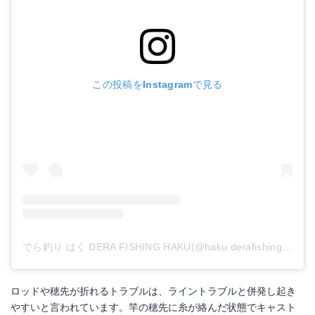
この投稿をInstagramで見る
でら釣り はく DERA FISHING HAKU(@haku.derafishing)がシェアした投稿
ロッドや穂先が折れるトラブルは、ライントラブルと併発し起き
やすいと言われています。竿の穂先に糸が絡んだ状態でキャスト