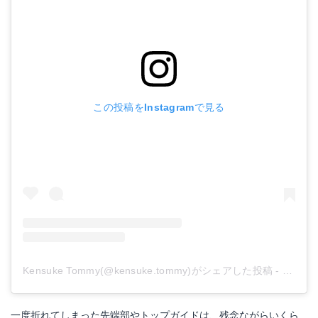
この投稿をInstagramで見る
Kensuke Tommy(@kensuke.tommy)がシェアした投稿
-
2019
一度折れてしまった先端部やトップガイドは、残念ながらいくら