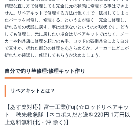
精密な直し方で修理しても完全に元の状態に修理する事はできま
せん。リペアキットで修理する方法は飽くまで「破損してしまっ
たパーツを補修し、修理する」という面が強く「完全に修理し、
折れる前の状態に戻す」事は出来ないというのが現状です。どう
しても修理し、元に戻したい場合はリペアキットではなく、メー
カーや釣具店に修理を頼むのも手。ロッドの破損具合により自分
で直すか、折れた部分の修理をあきらめるか、メーカーにどこが
折れたか確認し、修理してもらうか決めましょう。
自分で釣り竿修理:修理キット作り
リペアキットとは？
【あす楽対応】富士工業(Fuji)☆ロッドリペアキッ
ト 穂先救急隊【ネコポスだと送料220円 1万円以
上送料無料(北・沖 除く)】