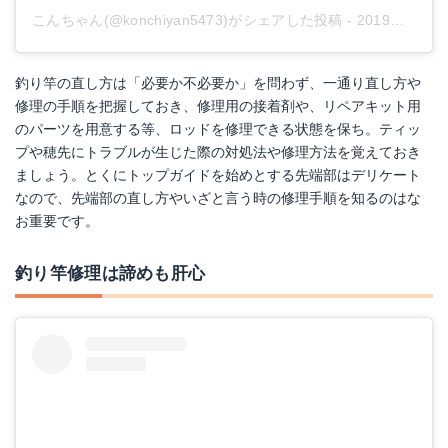
こんちゃん(@konchiyan5473)がシェアした投稿
-
2019年 9月月9日午後9時59分PDT
釣り竿の直し方は「必要か不必要か」を問わず、一通り直し方や
修理の手順を把握しておき、修理用の接着剤や、リペアキット用
のパーツを用意する等、ロッドを修理できる状態を保ち。ティッ
プや穂先にトラブルが生じた際の対処法や修理方法を覚えておき
ましょう。とくにトップガイドを始めとする先端部はデリケート
なので、先端部の直し方やいざと言う時の修理手順を知るのはな
お重要です。
釣り竿修理は諦めも肝心