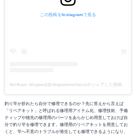
この投稿をInstagramで見る
Norikazu Idogawa(@idogawanorikazu)がシェアした投稿
-
201
釣り竿が折れたら自分で修理できるのか？先に答えから言えば
「リペアキット」と呼ばれる修理用アイテム化、修理技術、予備
ティップや穂先の修理用のパーツをあらかじめ用意しておけば自
分で釣り竿を修理できます。修理用のリペアキットを用意してお
くと、竿へ不意のトラブルが発生しても修理できるようになり、