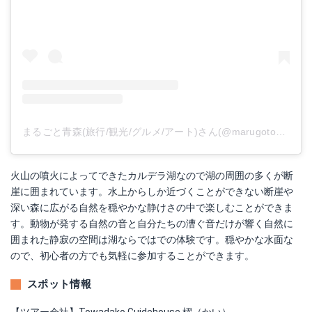
まるごと青森(旅行/観光/グルメ/アート)さん(@marugotoaomori)がシェアした投稿
火山の噴火によってできたカルデラ湖なので湖の周囲の多くが断
崖に囲まれています。水上からしか近づくことができない断崖や
深い森に広がる自然を穏やかな静けさの中で楽しむことができま
す。動物が発する自然の音と自分たちの漕ぐ音だけが響く自然に
囲まれた静寂の空間は湖ならではでの体験です。穏やかな水面な
ので、初心者の方でも気軽に参加することができます。
スポット情報