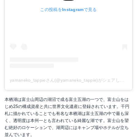
この投稿をInstagramで見る
yamaneko_tappieさん(@yamaneko_tappie)がシェアした投稿
本栖湖は富士山周辺の湖沼で成る富士五湖の一つで、富士山をは
じめ25の構成資産と共に世界文化遺産に登録されています。千円
札に描かれていることでも有名な本栖湖は富士五湖の中で最も深
く、透明度は本州一とも言われている綺麗な湖です。富士山を望
む絶好のロケーションで、湖周辺にはキャンプ場やホテルが立ち
並んでいます。