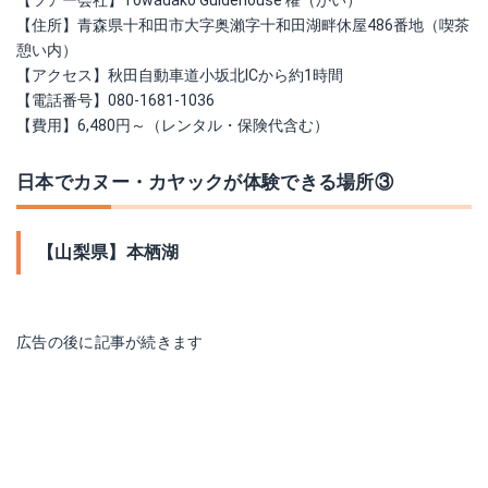
【ツアー会社】Towadako Guidehouse 櫂（かい）
【住所】青森県十和田市大字奥瀨字十和田湖畔休屋486番地（喫茶
憩い内）
【アクセス】秋田自動車道小坂北ICから約1時間
【電話番号】080-1681-1036
【費用】6,480円～（レンタル・保険代含む）
日本でカヌー・カヤックが体験できる場所③
【山梨県】本栖湖
広告の後に記事が続きます