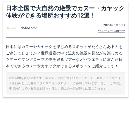
日本全国で大自然の絶景でカヌー・カヤック
体験ができる場所おすすめ12選！
2020年8月27日
HARAYAMA
ウォータースポーツ
日本にはカヌーやカヤックを楽しめるスポットがたくさんあるのを
ご存知でしょうか？世界遺産の中で迫力の絶景を見ながら楽しめる
ツアーやマングローブの中を巡るツアーなどバラエティに富んだ日
本でできるカヌーやカヤックができるスポットをご紹介します！
※商品PRを含む記事です。当メディアはAmazonアソシエイト、楽天アフィリエイ
トを始めとした各種アフィリエイトプログラムに参加しています。当サービスの記
事で紹介している商品を購入すると、売上の一部が弊社に還元されます。