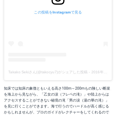
この投稿をInstagramで見る
Takako Sekiさん(@takocyu7)がシェアした投稿
-
2016年 8月月20日午前6時58分PDT
知床では知床の象徴ともいえる高さ100m～200mもの険しい断崖
を海上から見ながら、「乙女の涙（フレペの滝）」や陸上からは
アクセスすることができない秘境の滝「男の涙（湯の華の滝）」
を見に行くことができます。海で行うのでハードルが高く感じる
かもしれませんが、プロのガイドがレクチャーをしてくれるので