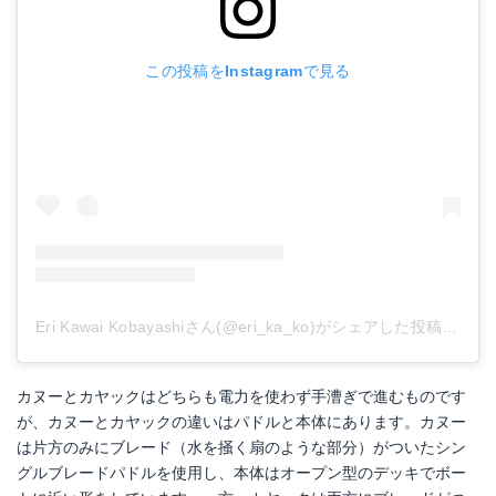
この投稿をInstagramで見る
Eri Kawai Kobayashiさん(@eri_ka_ko)がシェアした投稿
-
201
カヌーとカヤックはどちらも電力を使わず手漕ぎで進むものです
が、カヌーとカヤックの違いはパドルと本体にあります。カヌー
は片方のみにブレード（水を掻く扇のような部分）がついたシン
グルブレードパドルを使用し、本体はオープン型のデッキでボー