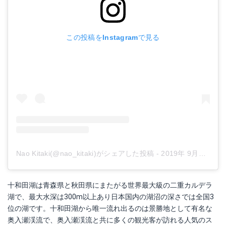
この投稿をInstagramで見る
Nao Kitaki(@nao_kitaki)がシェアした投稿
-
2019年 9月月8日午前8時01分PDT
十和田湖は青森県と秋田県にまたがる世界最大級の二重カルデラ
湖で、最大水深は300m以上あり日本国内の湖沼の深さでは全国3
位の湖です。十和田湖から唯一流れ出るのは景勝地として有名な
奥入瀬渓流で、奥入瀬渓流と共に多くの観光客が訪れる人気のス