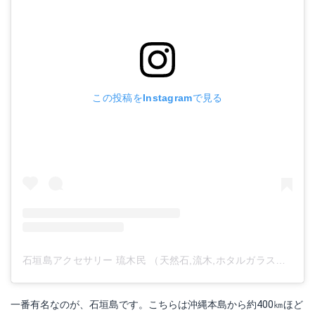
この投稿をInstagramで見る
石垣島アクセサリー 琉木民 （天然石,流木,ホタルガラス他）さん(@ryubokumin)がシェアした投稿
一番有名なのが、石垣島です。こちらは沖縄本島から約400㎞ほど