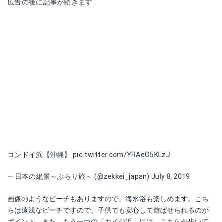
広告の後に記事が続きます
コンドイ浜【沖縄】
pic.twitter.com/YRAeO5KLzJ
— 日本の絶景～ぶらり旅～ (@zekkei_japan)
July 8, 2019
画像のようなビーチもありますので、海水浴も楽しめます。こち
らは遠浅なビーチですので、子供でも安心して遊ばせられるのが
ポイント。また、もう一つの「カイジ浜」には、こちらか歩いて