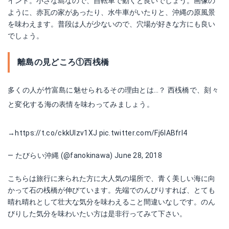
イント。小さな島なので、自転車で動くと良いでしょう。画像の
ように、赤瓦の家があったり、水牛車がいたりと、沖縄の原風景
を味わえます。普段は人が少ないので、穴場が好きな方にも良い
でしょう。
離島の見どころ①西桟橋
多くの人が竹富島に魅せられるその理由とは…？ 西桟橋で、刻々
と変化する海の表情を味わってみましょう。
→
https://t.co/ckkUIzv1XJ
pic.twitter.com/Fj6lABfrI4
— たびらい沖縄 (@fanokinawa)
June 28, 2018
こちらは旅行に来られた方に大人気の場所で、青く美しい海に向
かって石の桟橋が伸びています。先端でのんびりすれば、とても
晴れ晴れとして壮大な気分を味わえること間違いなしです。のん
びりした気分を味わいたい方は是非行ってみて下さい。