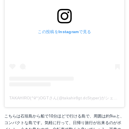
この投稿をInstagramで見る
TAKAHIRO(^й^)OGTさん(@takahir8gt.dc5typer)がシェアした投稿
こちらは石垣島から船で10分ほどで行ける島で、周囲は約9㎞と、
コンパクトな島です。気軽に行って、日帰り旅行が出来るのがポ