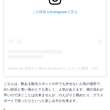
この投稿をInstagramで見る
Yuckey:jp:JPNさん(@mr.yuckey)がシェアした投稿
-
2019年 7月月8日午後1時34分PDT
こちらは、数ある観光スポットの中でも外せない人気の場所で、
白い砂浜と青い海がとても美しく、人気があります。潮の流れが
早いので泳ぐことは出来ませんが、のんびりと眺めたり、グラス
ボートで巡ったりといった楽しみ方が出来ます。