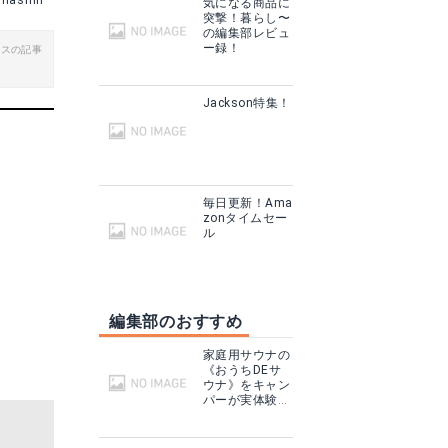
anashin
気になる商品に
突撃！暮らし〜
の編集部レビュ
ー録！
ビスの記事
● Alpine DESIGN (アルパインデザイン) キャンプ用品 テーブルアクセサリー マルチテーブルクロス 180 ネイビー AD-S17-402-077
北欧デザイン テーブルクロス カラフル ジオ 大きい ランチョンマット 67×58cm 大きめ テーブル ビッグ ダイヤモンド オレンジ イエロー レッド ランチ 英国 【送料無料】 リネン 麻 プレゼント ギフト 撥水 ティータオル 新生活 新居 引越し祝い 新築 食卓 ホワイトデー
Jackson特集！
る
楽天で詳細を見る
毎日更新！Ama
zonタイムセー
ル
編集部のおすすめ
家庭用サウナの
《おうちDEサ
ウナ》をキャン
パーが実体験！
テントサウナと
どこが違う？