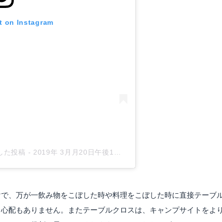
t on Instagram
アした投稿
-
2019年 3月月20日午後1時14分PDT
けで、万が一飲み物をこぼした時や料理をこぼした時に直接テーブ
う心配もありません。またテーブルクロスは、キャンプサイトをよ