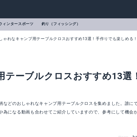
ウィンタースポーツ
釣り（フィッシング）
しゃれなキャンプ用テーブルクロスおすすめ13選！手作りでも楽しめる
用テーブルクロスおすすめ13選
柄などのおしゃれなキャンプ用テーブルクロスを集めました。誰に
や為になる動画も合わせてご紹介していますので、参考にして機会
#928007オレゴニアンアウトフィッターズ(Oregonian Outfitters)テーブルクロス【L】(110×145cm) メンズ レディース アメリカ製 綿 アウトドア キャンプ マルチクロス 敷物 ランチ ダイニング BBQ チェック柄 格子柄 赤 レッド 【RCP】
mazonで詳細を見る