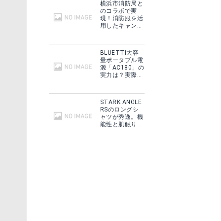
横浜市消防局と
のコラボで実
現！消防服を活
ドリームテーブルクロス【アジアン雑貨・エスニック雑貨・ファブリック・インテリア雑貨・アミナ・Amina・フリークロス・南米・ネイティブアメリカン・開運・キャンプ・アウトドア】
ELPASO SADDLEBLANKET CO..エルパソ ブランケット 玄関マット ELPASOテーブルクロス インポートブランド チマヨ エルパソサドルブランケット/WOOL ネイティブ柄 民族柄 メキシカン エスニック【通販】 【あす楽対応】
用したキャンプ
ギアをMakuake
る
で予約販売開
楽天で詳細を見る
始！
BLUETTI大容
量ポータブル電
源「AC180」の
実力は？実際に
フィールドで使
用した感想をご
紹介！
STARK ANGLE
RSのロングシ
ャツが秀逸。機
能性と肌触りに
思わずうっと
り！