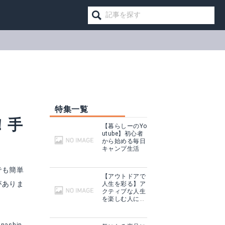
！
特集一覧
！手
【暮らしーのYo
utube】初心者
から始める毎日
キャンプ生活
でも簡単
【アウトドアで
がありま
人生を彩る】ア
クティブな人生
を楽しむ人に話
を聞いてみた