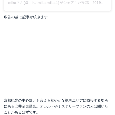
mikaさん(@mika.mika.mika.1)がシェアした投稿
-
2019年 5月月11日午前6時41分PDT
広告の後に記事が続きます
京都観光の中心部とも言える華やかな祇園エリアに隣接する場所
にある安井金毘羅宮。オカルトやミステリーファンの人は聞いた
ことがあるはずです。