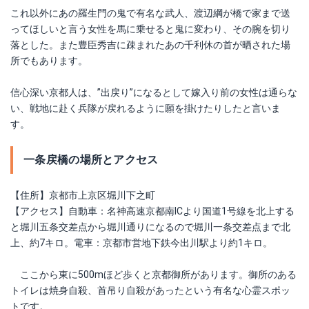
これ以外にあの羅生門の鬼で有名な武人、渡辺綱が橋で家まで送
ってほしいと言う女性を馬に乗せると鬼に変わり、その腕を切り
落とした。また豊臣秀吉に疎まれたあの千利休の首が晒された場
所でもあります。
信心深い京都人は、”出戻り”になるとして嫁入り前の女性は通らな
い、戦地に赴く兵隊が戻れるように願を掛けたりしたと言いま
す。
一条戻橋の場所とアクセス
【住所】京都市上京区堀川下之町
【アクセス】自動車：名神高速京都南ICより国道1号線を北上する
と堀川五条交差点から堀川通りになるので堀川一条交差点まで北
上、約7キロ。電車：京都市営地下鉄今出川駅より約1キロ。
ここから東に500mほど歩くと京都御所があります。御所のある
トイレは焼身自殺、首吊り自殺があったという有名な心霊スポッ
トです。