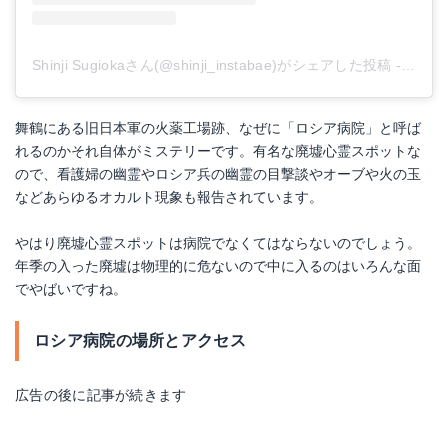
Shinji Sugiokaさん(@shinji_instabae)がシェアした投稿
-
2019
舞鶴にある旧日本軍の火薬工場跡、なぜに「ロシア病院」と呼ば
れるのかそれ自体がミステリーです。有名な廃墟心霊スポットな
ので、看護婦の幽霊やロシア兵の幽霊の目撃談やオーブや火の玉
などあらゆるオカルト現象も報告されています。
やはり廃墟心霊スポットは病院でなくてはならないのでしょう。
年季の入った廃墟は物理的に危ないので中に入るのはいろんな面
でやばいですね。
ロシア病院の場所とアクセス
広告の後に記事が続きます