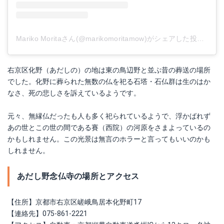
Mariko Moritaさん(@marikomoritamow)がシェアした投稿
-
20
右京区化野（あだしの）の地は東の鳥辺野と並ぶ昔の葬送の場所
でした。化野に葬られた無数の仏を祀る石塔・石仏群は生のはか
なさ、死の悲しさを訴えているようです。
元々、無縁仏だったも人も多く祀られているようで、浮かばれず
あの世とこの世の間である賽（西院）の河原をさまよっているの
かもしれません。この光景は無言のホラーと言ってもいいのかも
しれません。
あだし野念仏寺の場所とアクセス
【住所】京都市右京区嵯峨鳥居本化野町17
【連絡先】075-861-2221