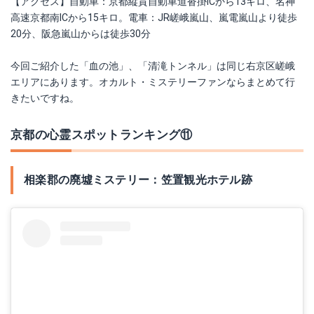
【アクセス】自動車：京都縦貫自動車道沓掛ICから13キロ、名神
高速京都南ICから15キロ。電車：JR嵯峨嵐山、嵐電嵐山より徒歩
20分、阪急嵐山からは徒歩30分
今回ご紹介した「血の池」、「清滝トンネル」は同じ右京区嵯峨
エリアにあります。オカルト・ミステリーファンならまとめて行
きたいですね。
京都の心霊スポットランキング⑪
相楽郡の廃墟ミステリー：笠置観光ホテル跡