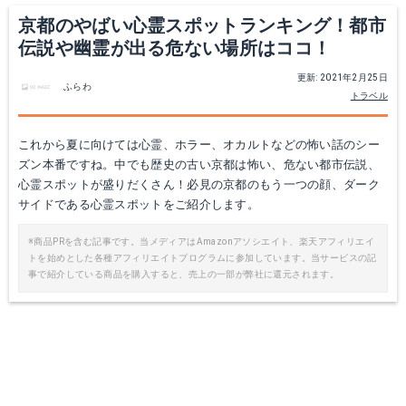
京都のやばい心霊スポットランキング！都市
伝説や幽霊が出る危ない場所はココ！
更新: 2021年2月25日
ふらわ
トラベル
これから夏に向けては心霊、ホラー、オカルトなどの怖い話のシー
ズン本番ですね。中でも歴史の古い京都は怖い、危ない都市伝説、
心霊スポットが盛りだくさん！必見の京都のもう一つの顔、ダーク
サイドである心霊スポットをご紹介します。
※商品PRを含む記事です。当メディアはAmazonアソシエイト、楽天アフィリエイ
トを始めとした各種アフィリエイトプログラムに参加しています。当サービスの記
事で紹介している商品を購入すると、売上の一部が弊社に還元されます。