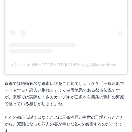
コウノスケ @KYOTOPHOTOGRAPHさん(@kyotophotograph)がシェアした投稿
京都では結構有名な都市伝説をご存知でしょうか？「三条河原で
デートすると恋人と別れる」よく遊園地系である都市伝説です
が、京都では実際たくさんカップルが三条から四条の鴨川の河原
で座っている感じがしますよね。
ただの都市伝説ではなくこれは三条河原が中世の刑場だったこと
から、死刑になった罪人の霊が幸せな2人を妨害するのだそうで
す。