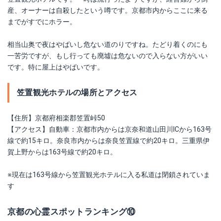
産、オーナーは自殺したという噂です。京都市内からここに来る
までがすでにホラー。
相当山奥で夜はやばいし危ない道のりですね。たどり着くのにも
一苦労ですが、もし行っても廃墟は危ないので入らない方がいい
です。特に屋上はやばいです。
笠置観光ホテルの場所とアクセス
【住所】京都府相楽郡笠置峠50
【アクセス】自動車：京都市内からは京奈和道山田川ICから163号
線で約15キロ。奈良市内からは奈良笠置線で約20キロ。三重県伊
賀上野からは163号線で約20キロ。
※現在は163号線から笠置観光ホテルに入る私道は閉鎖されていま
す
京都の心霊スポットランキング⑩