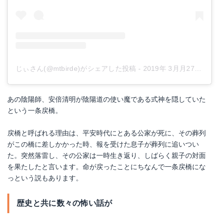
じぃさん(@mtbirde)がシェアした投稿
-
2019年 3月月27日午前3時36分PDT
あの陰陽師、安倍清明が陰陽道の使い魔である式神を隠していた
という一条戻橋。
戻橋と呼ばれる理由は、平安時代にとある公家が死に、その葬列
がこの橋に差しかかった時、報を受けた息子が葬列に追いつい
た。突然落雷し、その公家は一時生き返り、しばらく親子の対面
を果たしたと言います。命が戻ったことにちなんで一条戻橋にな
っという説もあります。
歴史と共に数々の怖い話が