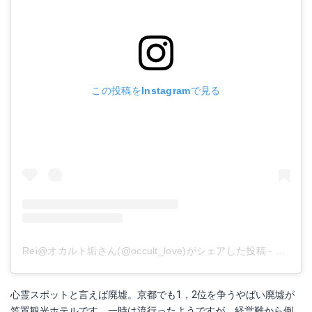
この投稿をInstagramで見る
Rei@オカルト垢さん(@occult_love)がシェアした投稿
-
2019
心霊スポットと言えば廃墟。京都でも1，2位を争うやばい廃墟が
笠置観光ホテルです。一時は流行ったようですが、経営難から倒