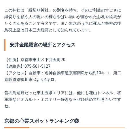
この神社は「縁切り神社」の別名を持ち、そのご利益のすごさに
縁切りを願う人の呪いの様なやばい願いが書かれたお札や絵馬が
たくさんあることで有名です。また無念のうちに死んだ祭神の後
鳥羽上皇は日本三大怨霊として知られています。
安井金毘羅宮の場所とアクセス
【住所】京都市東山区下弁天町70
【連絡先】075-561-5127
【アクセス】自動車：名神自動車道京都南ICから約10キロ、第二
京阪道路鴨川東ICより4キロ。
昔の鳥辺野だった東山五条エリアには、他にも花山トンネル、将
軍塚などオカルト・ミステリー好きならぜひ絡めて行きたいです
ね。
京都の心霊スポットランキング⑬