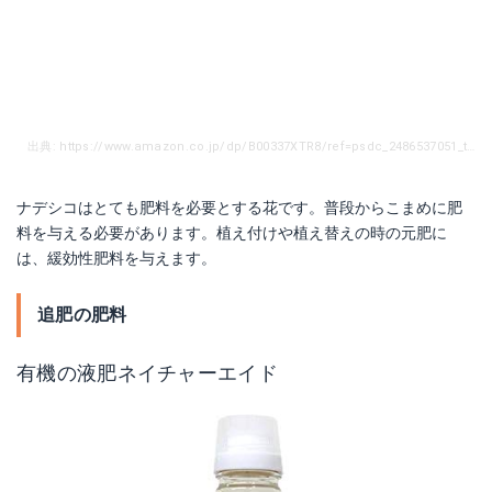
出典: https://www.amazon.co.jp/dp/B00337XTR8/ref=psdc_2486537051_t2_B00P7HZBYQ
ナデシコはとても肥料を必要とする花です。普段からこまめに肥
料を与える必要があります。植え付けや植え替えの時の元肥に
は、緩効性肥料を与えます。
追肥の肥料
有機の液肥ネイチャーエイド