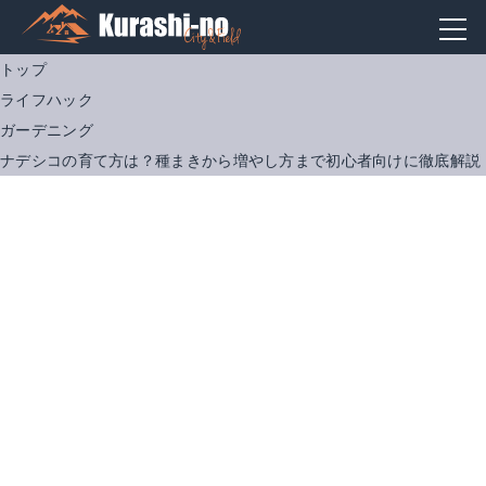
トップ
ライフハック
ガーデニング
ナデシコの育て方は？種まきから増やし方まで初心者向けに徹底解説
平和 川砂 2リットル
有機の液肥ネイチャーエイド
Amazonで詳細を見る
Amazonで詳細を見る
楽天で詳細を見る
楽天で詳細を見る