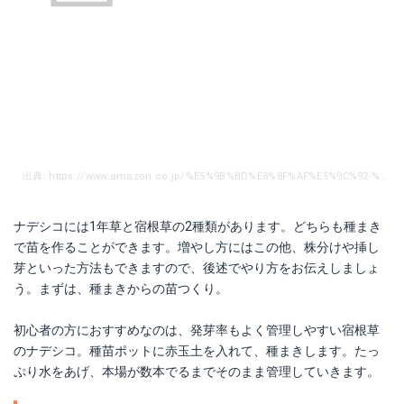
出典: https://www.amazon.co.jp/%E5%9B%BD%E8%8F%AF%E5%9C%92-%E3%83%97%E3%83%A9%E3%82%B0%E8%8A%B1%E8%8B%97-%E9%AB%98%E6%80%A7%E3%83%8A%E3%83%87%E3%82%B7%E3%82%B3%E3%83%9F%E3%83%83%E3%82%AF%E3%82%B9-%E8%8A%B1%E8%89%B2%E7%84%A1%E9%81%B8%E5%88%A5-70%E6%9C%AC%E5%85%A51%E3%83%88%E3%83%AC%E3%83%BC%E3%80%90%E2%80%BB%E7%99%BA%E9%80%81%E3%81%8C%E5%9B%BD%E8%8F%AF%E5%9C%92%E3%81%8B%E3%82%89%E3%81%AE%E5%A0%B4%E5%90%88%E3%81%AE%E3%81%BF%E6%AD%A3%E8%A6%8F%E5%93%81%E3%81%A7%E3%81%99%E3%80%91/dp/B07N19LNYB/ref=sr_1_6?s=diy&ie=UTF8&qid=1550305641&sr=1-6&keywords=%E3%83%8A%E3%83%87%E3%82%B7%E3%82%B3
ナデシコには1年草と宿根草の2種類があります。どちらも種まき
で苗を作ることができます。増やし方にはこの他、株分けや挿し
芽といった方法もできますので、後述でやり方をお伝えしましょ
う。まずは、種まきからの苗つくり。
初心者の方におすすめなのは、発芽率もよく管理しやすい宿根草
のナデシコ。種苗ポットに赤玉土を入れて、種まきします。たっ
ぷり水をあげ、本場が数本でるまでそのまま管理していきます。