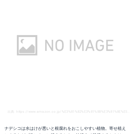
出典: https://www.amazon.co.jp/%E3%81%82%E3%81%8B%E3%81%8E%E5%9C%92%E8%8A%B8-%E5%B7%9D%E7%A0%82-2L/dp/B002BN61L6/ref=sr_1_15?s=diy&ie=UTF8&qid=1550305422&sr=1-15&refinements=p_n_feature_eight_browse-bin%3A2491723051
ナデシコは水はけが悪いと根腐れをおこしやすい植物。寄せ植え