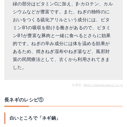
緑の部分はビタミンCに加え、β-カロテン、カル
シウムなどが豊富です。また、ねぎの独特のに
おいをつくる硫化アリルという成分には、ビタ
ミンB1の吸収を助ける働きがあるので、ビタミ
ンB1が豊富な豚肉と一緒に食べるとさらに効果
的です。ねぎの辛み成分には体を温める効果が
あるため、焼きねぎ湿布やねぎ湯など、風邪対
策の民間療法として、古くから利用されてきま
した。
引用元:
https://www.kewpie.co.jp
長ネギのレシピ①
白いところで「ネギ鍋」