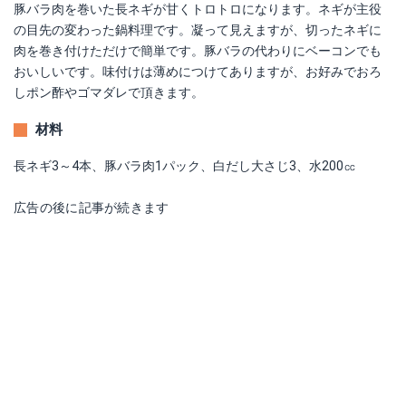
豚バラ肉を巻いた長ネギが甘くトロトロになります。ネギが主役
の目先の変わった鍋料理です。凝って見えますが、切ったネギに
肉を巻き付けただけで簡単です。豚バラの代わりにベーコンでも
おいしいです。味付けは薄めにつけてありますが、お好みでおろ
しポン酢やゴマダレで頂きます。
材料
長ネギ3～4本、豚バラ肉1パック、白だし大さじ3、水200㏄
広告の後に記事が続きます