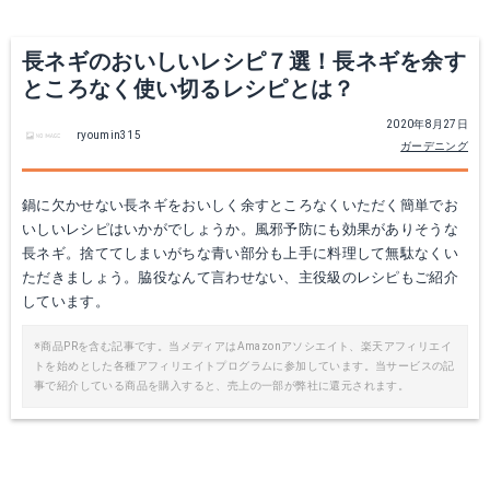
長ネギのおいしいレシピ７選！長ネギを余す
ところなく使い切るレシピとは？
2020年8月27日
ryoumin315
ガーデニング
鍋に欠かせない長ネギをおいしく余すところなくいただく簡単でお
いしいレシピはいかがでしょうか。風邪予防にも効果がありそうな
長ネギ。捨ててしまいがちな青い部分も上手に料理して無駄なくい
ただきましょう。脇役なんて言わせない、主役級のレシピもご紹介
しています。
※商品PRを含む記事です。当メディアはAmazonアソシエイト、楽天アフィリエイ
トを始めとした各種アフィリエイトプログラムに参加しています。当サービスの記
事で紹介している商品を購入すると、売上の一部が弊社に還元されます。