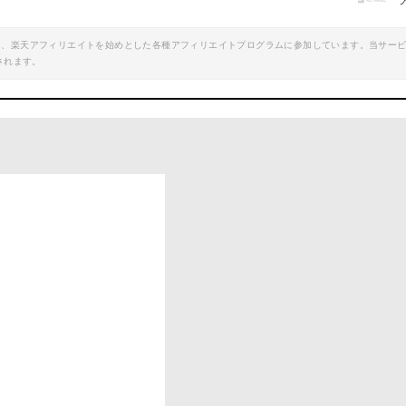
楽天で詳細を見る
楽天で詳細を見
エイト、楽天アフィリエイトを始めとした各種アフィリエイトプログラムに参加しています。当サー
されます。
oo!ショッピングで見る
Yahoo!ショッピン
！
伸縮ヘッドボード
ヘッドボードクッション PUレザー 
mazonで詳細を見る
Amazonで詳細を
楽天で詳細を見る
楽天で詳細を見