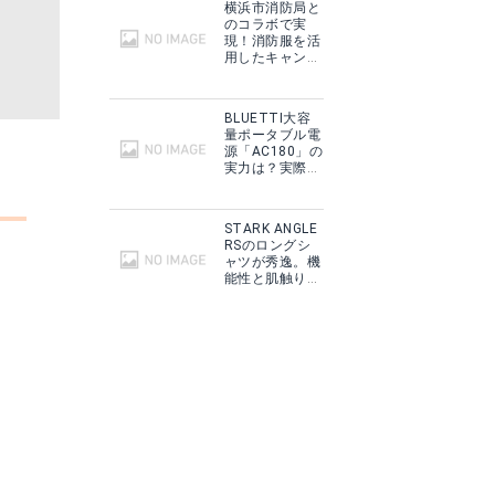
横浜市消防局と
グで見る
Yahoo!ショッピングで見る
のコラボで実
現！消防服を活
用したキャンプ
ギアをMakuake
で予約販売開
始！
BLUETTI大容
量ポータブル電
源「AC180」の
実力は？実際に
フィールドで使
用した感想をご
紹介！
STARK ANGLE
RSのロングシ
ャツが秀逸。機
能性と肌触りに
思わずうっと
り！