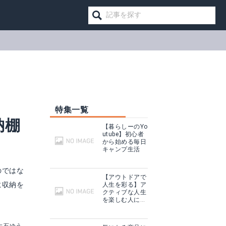
特集一覧
納棚
【暮らしーのYo
utube】初心者
から始める毎日
キャンプ生活
のではな
【アウトドアで
に収納を
人生を彩る】ア
クティブな人生
ッドレストウェッジ
山善 ヘッドボード
を楽しむ人に話
を聞いてみた
見る
Amazonで詳細を見る