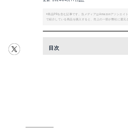
更新: 2024年4月11日
DIY
楽天で詳細を見る
※商品PRを含む記事です。当メディアはAmazonアソシ
で紹介している商品を購入すると、売上の一部が弊社に還元
Yahoo!ショッピングで見る
Yah
目次
ベッドボードとは？
ベッドボードの機能とは
家具店ベッドボードおすすめ3選！
クッションタイプのベッドボード4選
シェルフからヘッドボードまで自由に使える 桐のマルチシェルフ
宮武製作所 後付
収納タイプのベッドボード3選！
Amazonで詳細を見る
A
ベッドボードの自作方法のご紹介
楽天で詳細を見る
ベッドボードの自作方法①パレット