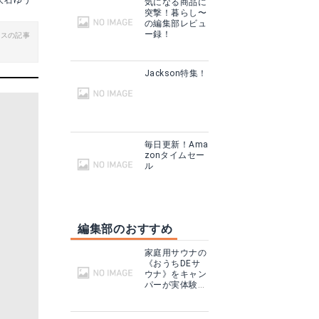
大石ゆう
気になる商品に
突撃！暮らし〜
る
楽天で詳細を見る
の編集部レビュ
ー録！
ビスの記事
グで見る
Yahoo!ショッピングで見る
Jackson特集！
毎日更新！Ama
zonタイムセー
ル
編集部のおすすめ
ホテル
IKEA ヘッドボード
家庭用サウナの
見る
Amazonで詳細を見る
《おうちDEサ
ウナ》をキャン
パーが実体験！
テントサウナと
る
楽天で詳細を見る
どこが違う？