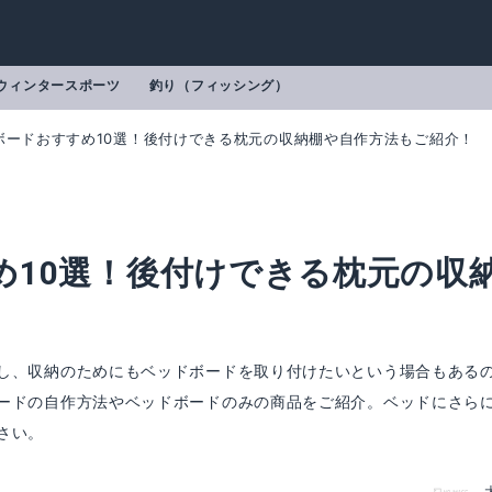
ウィンタースポーツ
釣り（フィッシング）
ボードおすすめ10選！後付けできる枕元の収納棚や自作方法もご紹介！
め10選！後付けできる枕元の収
！
し、収納のためにもベッドボードを取り付けたいという場合もある
ードの自作方法やベッドボードのみの商品をご紹介。ベッドにさら
ボード 腰枕
VERCART 綿と麻の混紡 ラージベ
さい。
mazonで詳細を見る
Amazonで詳細を