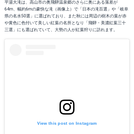
平湯大滝は、高山市の奥飛騨温泉郷のさらに奥にある落差が
64m、幅約6mの豪快な滝（画像上）で「日本の滝百選」や「岐阜
県の名水50選」に選ばれており、また秋には周辺の樹木の葉が赤
や黄色に色付いて美しい紅葉の名所となり「飛騨・美濃紅葉三十
三選」にも選ばれていて、大勢の人が紅葉狩りに訪れます。
View this post on Instagram