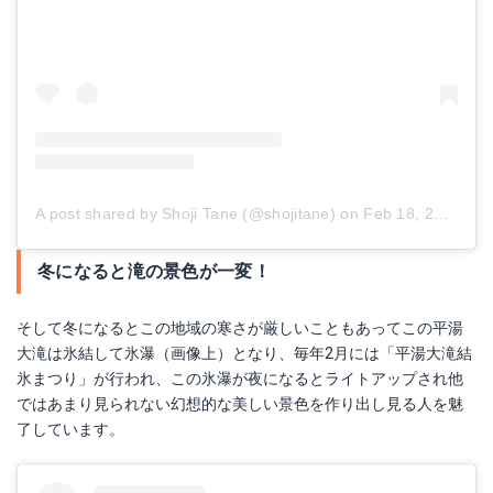
A post shared by Shoji Tane (@shojitane)
on
Feb 18, 2018 at 1:38am PST
冬になると滝の景色が一変！
そして冬になるとこの地域の寒さが厳しいこともあってこの平湯
大滝は氷結して氷瀑（画像上）となり、毎年2月には「平湯大滝結
氷まつり」が行われ、この氷瀑が夜になるとライトアップされ他
ではあまり見られない幻想的な美しい景色を作り出し見る人を魅
了しています。