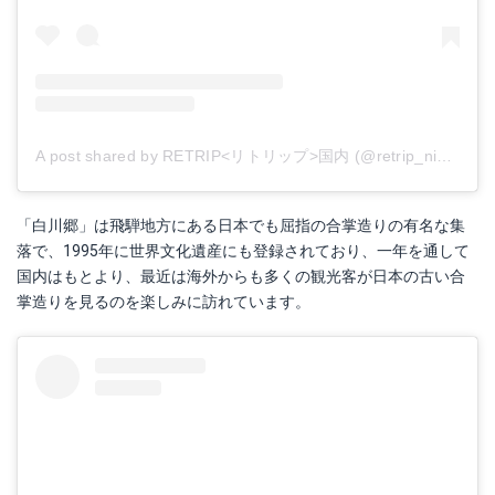
A post shared by RETRIP<リトリップ>国内 (@retrip_nippon)
o
「白川郷」は飛騨地方にある日本でも屈指の合掌造りの有名な集
落で、1995年に世界文化遺産にも登録されており、一年を通して
国内はもとより、最近は海外からも多くの観光客が日本の古い合
掌造りを見るのを楽しみに訪れています。