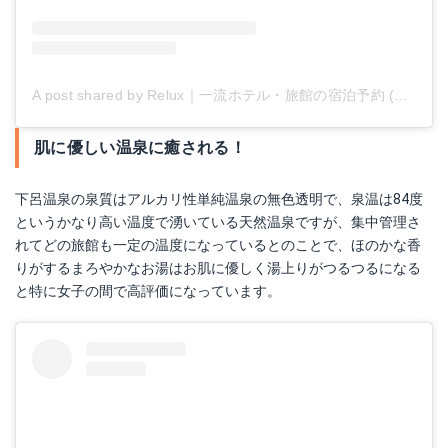
A post shared by Relux｜一流ホテル・旅館の宿泊予約 (@relux_jp)
肌に優しい温泉に癒される！
下呂温泉の泉質はアルカリ性単純温泉の無色透明で、泉温は84度
というかなり高い温度で湧いている天然温泉ですが、集中管理さ
れてどの旅館も一定の温度になっているとのことで、ほのかな香
りがするまろやかなお湯はお肌に優しく湯上りがつるつるになる
と特に女子の間で高評価になっています。