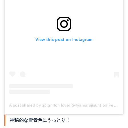
View this post on Instagram
A post shared by :jp:griffon lover (@yamafujisun)
on
Feb 14, 2018 at 2:23am PST
神秘的な雪景色にうっとり！