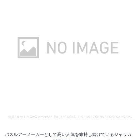
出典: https://www.amazon.co.jp/JACKALL-%E3%82%B8%E3%83%A3%E3%83%83%E3%82%AB%E3%83%AB-%E3%83%9A%E3%82%B1%E3%83%AA%E3%83%B3%E3%82%B0-2%E3%82%A4%E3%83%B3%E3%83%81-%E3%82%B0%E3%83%AD%E3%83%BC%E3%83%94%E3%83%B3%E3%82%AF%E3%82%B7%E3%83%AB%E3%83%90%E3%83%BC%E3%83%95%E3%83%AC%E3%83%BC%E3%82%AF/dp/B00P2BWXMA/ref=sr_1_22?ie=UTF8&qid=1540726457&sr=8-22&keywords=%E3%82%B8%E3%83%A3%E3%83%83%E3%82%AB%E3%83%AB%E3%80%80%E3%82%A2%E3%82%B8%E3%83%B3%E3%82%B0
バスルアーメーカーとして高い人気を維持し続けているジャッカ