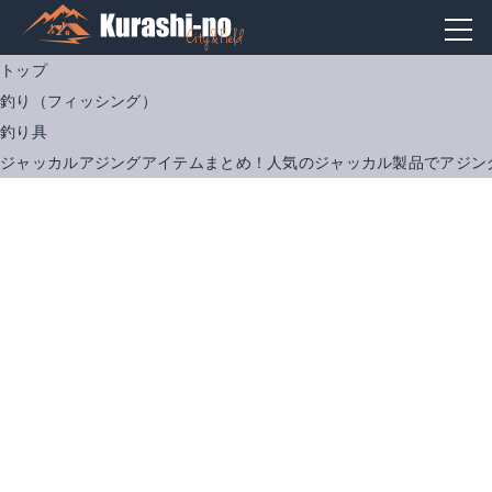
トップ
釣り（フィッシング）
釣り具
ジャッカルアジングアイテムまとめ！人気のジャッカル製品でアジン
ジャッカル スキャッドウォール SWS-58JH-TT (アジングロッド)(大型商品A)
ジャッカル スイスイスイムジグヘッド 0.8g【ゆうパケット】
Amazonで詳細を見る
Amazonで詳細を見る
楽天で詳細を見る
楽天で詳細を見る