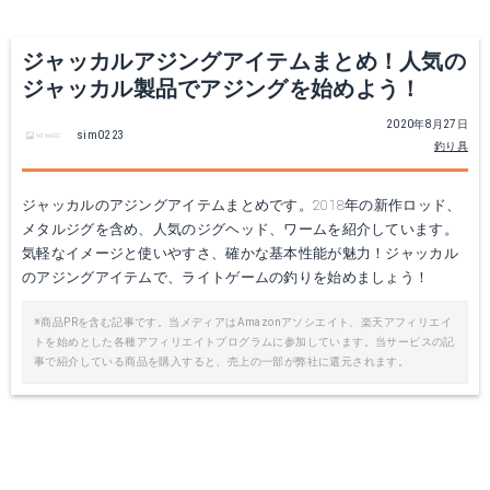
ジャッカルアジングアイテムまとめ！人気の
ジャッカル製品でアジングを始めよう！
2020年8月27日
sim0223
釣り具
ジャッカルのアジングアイテムまとめです。2018年の新作ロッド、
メタルジグを含め、人気のジグヘッド、ワームを紹介しています。
ジャッカル(JACKALL) キビキビ ダートジグヘッド 1.5g【あす楽対応】
ジャッカル(JACKALL) キビキビ ダートジグヘッド お得パック 1.5g【あす楽対応】
気軽なイメージと使いやすさ、確かな基本性能が魅力！ジャッカル
のアジングアイテムで、ライトゲームの釣りを始めましょう！
Amazonで詳細を見る
Amazonで詳細を見る
※商品PRを含む記事です。当メディアはAmazonアソシエイト、楽天アフィリエイ
トを始めとした各種アフィリエイトプログラムに参加しています。当サービスの記
楽天で詳細を見る
楽天で詳細を見る
事で紹介している商品を購入すると、売上の一部が弊社に還元されます。