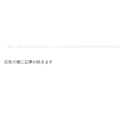
出典: https://www.amazon.co.jp/JACKALL-%E3%82%B8%E3%83%A3%E3%83%83%E3%82%AB%E3%83%AB-BRS-BRS-S96M-BRS-S96M/dp/B075D8KH1H/ref=sr_1_2?s=sports&ie=UTF8&qid=1540728495&sr=1-2&keywords=%E3%82%B8%E3%83%A3%E3%83%83%E3%82%AB%E3%83%AB%29+BRS
広告の後に記事が続きます