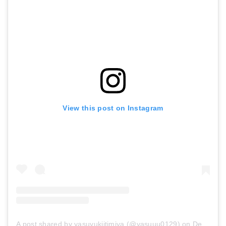
View this post on Instagram
A post shared by yasuyukiitimiya (@yasuuu0129)
on
Dec 29, 2017 at 2:54am PST