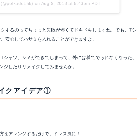
 (@polkadot.hk)
on
Aug 9, 2018 at 5:43pm PDT
イクするのってちょっと失敗が怖くてドキドキしますね。でも、Tシ
で、安心してハサミを入れることができますよ。
うTシャツ、シミができてしまって、外には着てでられなくなった、
ンジしたりリメイクしてみませんか。
イクアイデア①
方をアレンジするだけで、ドレス風に！