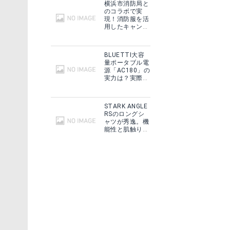
横浜市消防局と
のコラボで実
現！消防服を活
用したキャンプ
ギアをMakuake
で予約販売開
始！
BLUETTI大容
量ポータブル電
源「AC180」の
実力は？実際に
フィールドで使
用した感想をご
紹介！
STARK ANGLE
RSのロングシ
ャツが秀逸。機
能性と肌触りに
思わずうっと
り！