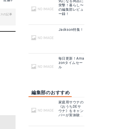
佐藤3
気になる商品に
突撃！暮らし〜
の編集部レビュ
ー録！
ビスの記事
Jackson特集！
毎日更新！Ama
zonタイムセー
ル
編集部のおすすめ
家庭用サウナの
《おうちDEサ
ウナ》をキャン
パーが実体験！
テントサウナと
どこが違う？