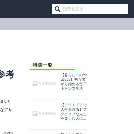
！
特集一覧
参考
【暮らしーのYo
utube】初心者
から始める毎日
キャンプ生活
知りた
【アウトドアで
なアレ
人生を彩る】ア
クティブな人生
を楽しむ人に話
を聞いてみた