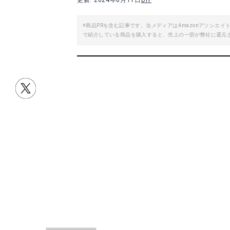
更新: 2024年6月11日
DIY
※商品PRを含む記事です。当メディアはAmazonアソシ
で紹介している商品を購入すると、売上の一部が弊社に還元
目次