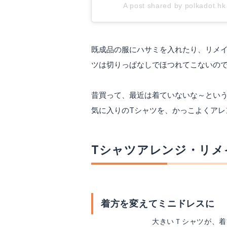
A post shared by polkadot.hk
既成品の服にハサミを入れたり、リメ
ツは切りっぱなしでほつれてこないの
昔買って、最近は着ていないな～とい
気に入りのTシャツを、かっこよくアレ
Tシャツアレンジ・リメ
着方を変えてミニドレスに
大きいＴシャツが、着