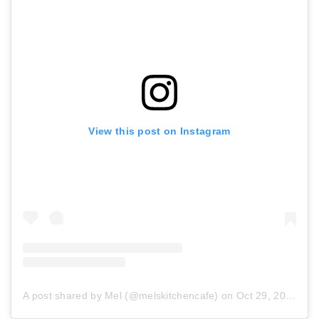
View this post on Instagram
A post shared by Mel (@melskitchencafe)
on
Oct 29, 2018 at 12:59pm PDT