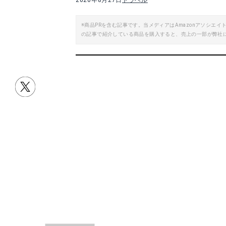
2020年8月27日
トラベル
※商品PRを含む記事です。当メディアはAmazonアソシ
の記事で紹介している商品を購入すると、売上の一部が弊社
目次