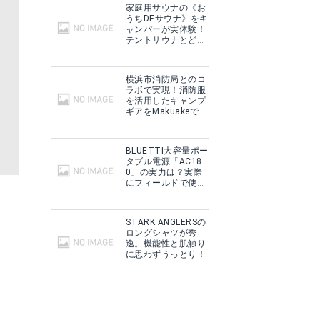
家庭用サウナの《お
うちDEサウナ》をキ
ャンパーが実体験！
テントサウナとどこ
が違う？
横浜市消防局とのコ
ラボで実現！消防服
を活用したキャンプ
ギアをMakuakeで予
約販売開始！
BLUETTI大容量ポー
タブル電源「AC18
0」の実力は？実際
にフィールドで使用
した感想をご紹介！
STARK ANGLERSの
ロングシャツが秀
逸。機能性と肌触り
に思わずうっとり！