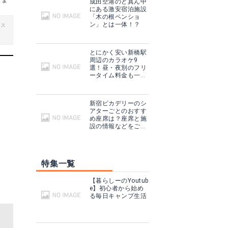
くま
成田空港のど真ん中
にある激安宿泊施設
「木の根ペンショ
ン」とは一体！？
ビス
とにかく安い新橋駅
周辺のカラオケ9
選！昼・夜別のフリ
ータイム料金も一挙
まとめ！
新宿ピカデリーのシ
アターごとのおすす
め座席は？座席と施
設の情報などをご紹
介！
特集一覧
【暮らしーのYoutub
e】初心者から始め
る毎日キャンプ生活