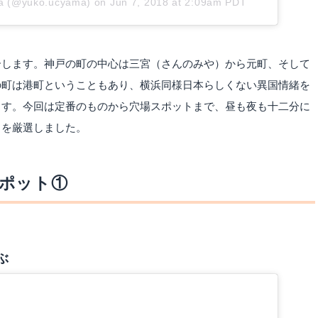
ma (@yuko.ucyama)
on
Jun 7, 2018 at 2:09am PDT
介します。神戸の町の中心は三宮（さんのみや）から元町、そして
の町は港町ということもあり、横浜同様日本らしくない異国情緒を
ます。今回は定番のものから穴場スポットまで、昼も夜も十二分に
トを厳選しました。
ポット①
ぶ