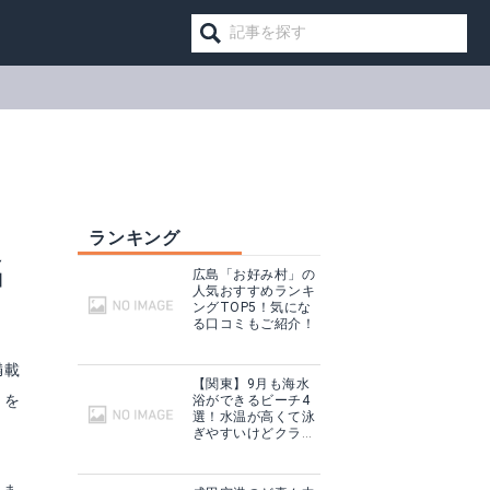
ランキング
名
広島「お好み村」の
人気おすすめランキ
ングTOP5！気にな
る口コミもご紹介！
満載
【関東】9月も海水
トを
浴ができるビーチ4
選！水温が高くて泳
ぎやすいけどクラゲ
に注意！