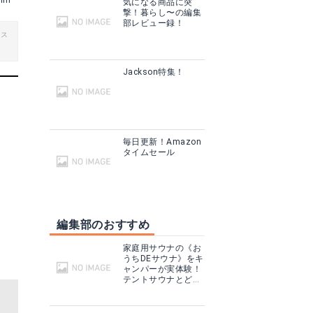
rim
気になる商品に突
撃！暮らし〜の編集
部レビュー録！
ビス
Jackson特集！
毎日更新！Amazon
タイムセール
編集部のおすすめ
家庭用サウナの《お
うちDEサウナ》をキ
ャンパーが実体験！
テントサウナとどこ
が違う？