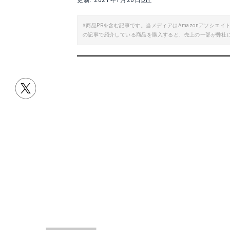
更新: 2021年1月20日
DIY
※商品PRを含む記事です。当メディアはAmazonアソシ
の記事で紹介している商品を購入すると、売上の一部が弊社
目次