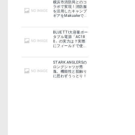
横浜市消防局とのコ
ラボで実現！消防服
を活用したキャンプ
ギアをMakuakeで予
約販売開始！
BLUETTI大容量ポー
タブル電源「AC18
0」の実力は？実際
にフィールドで使用
した感想をご紹介！
STARK ANGLERSの
ロングシャツが秀
逸。機能性と肌触り
に思わずうっとり！