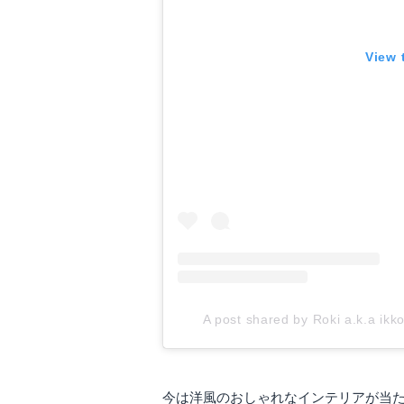
View 
A post shared by Roki a.k.a ik
今は洋風のおしゃれなインテリアが当