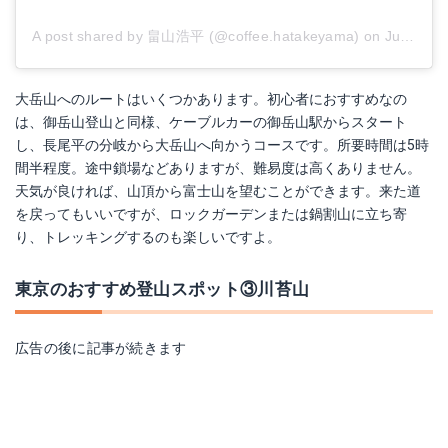
A post shared by 畠山浩平 (@coffee.hatakeyama)
on
Jul 24, 2018 at 11:29pm PDT
大岳山へのルートはいくつかあります。初心者におすすめなの
は、御岳山登山と同様、ケーブルカーの御岳山駅からスタート
し、長尾平の分岐から大岳山へ向かうコースです。所要時間は5時
間半程度。途中鎖場などありますが、難易度は高くありません。
天気が良ければ、山頂から富士山を望むことができます。来た道
を戻ってもいいですが、ロックガーデンまたは鍋割山に立ち寄
り、トレッキングするのも楽しいですよ。
東京のおすすめ登山スポット③川苔山
広告の後に記事が続きます