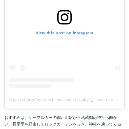
View this post on Instagram
A post shared by Hitoshi Imaizumi (@tokyo_hitoshi)
on
Jul 26,
おすすめは、ケーブルカーの御岳山駅から武蔵御嶽神社へ向か
い、長尾平を経由してロックガーデンを歩き、神社へ戻ってくる