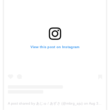
View this post on Instagram
A post shared by あじゅ / あずさ (@mbrg_aju)
on
Aug 3, 2018 at 5:30pm PDT