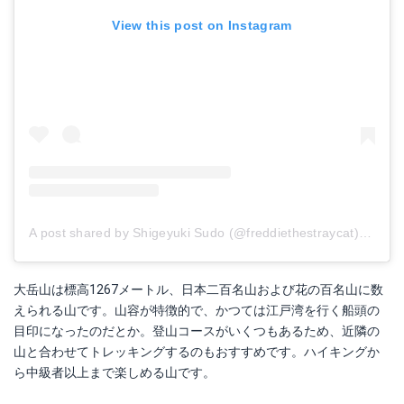
View this post on Instagram
A post shared by Shigeyuki Sudo (@freddiethestraycat)
on
May
大岳山は標高1267メートル、日本二百名山および花の百名山に数
えられる山です。山容が特徴的で、かつては江戸湾を行く船頭の
目印になったのだとか。登山コースがいくつもあるため、近隣の
山と合わせてトレッキングするのもおすすめです。ハイキングか
ら中級者以上まで楽しめる山です。