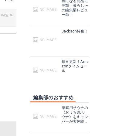
T・S
気になる商品に
突撃！暮らし〜
る
楽天で詳細を見る
の編集部レビュ
ー録！
ビスの記事
Jackson特集！
毎日更新！Ama
zonタイムセー
ル
編集部のおすすめ
スノーピーク snow peak チタンダブルマグ 450 MG-053R [食器]
Snow Peak (スノーピーク) キャンプ用品 ソロ その他テーブルウェア チタン先割れスプーン SCT-004 SCT-004
家庭用サウナの
見る
Amazonで詳細を見る
《おうちDEサ
ウナ》をキャン
パーが実体験！
テントサウナと
る
楽天で詳細を見る
どこが違う？