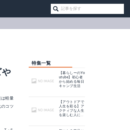
特集一覧
ズや
【暮らしーのYo
utube】初心者
から始める毎日
キャンプ生活
題は軽量
【アウトドアで
化のコツ
人生を彩る】ア
クティブな人生
(モンベル)mont-bell バーサライトパンツ 1128292 BK ブラック L
☆アディダス メンズ トレッキングシューズ スニーカー 靴 ゴアテックス 防水 GORE-TEX TERREX AX2R MID GTX IJP97 adidas
を楽しむ人に話
を聞いてみた
見る
Amazonで詳細を見る