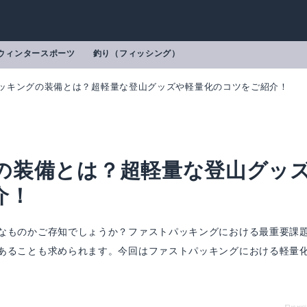
ウィンタースポーツ
釣り（フィッシング）
ッキングの装備とは？超軽量な登山グッズや軽量化のコツをご紹介！
の装備とは？超軽量な登山グッ
介！
なものかご存知でしょうか？ファストパッキングにおける最重要課
あることも求められます。今回はファストパッキングにおける軽量
ノースフェイス クライムベリーライトジャケット THE NORTH FACE Climb Very Light Jacket メンズ ジャケット 防水 ソフトシェル ＜2018 春夏＞
mazonで詳細を見る
Amazonで詳細を