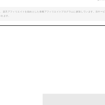
楽天で詳細を見る
楽天で詳細を見
エイト、楽天アフィリエイトを始めとした各種アフィリエイトプログラムに参加しています。当サー
されます。
マウンテンハードウェア ゴーストUL2テント Mountain Hardwear Ghost UL 2 Tent テント自立式テント 3シーズンテント 2人用テント ＜2018 春夏＞
mazonで詳細を見る
Amazonで詳細を
楽天で詳細を見る
楽天で詳細を見