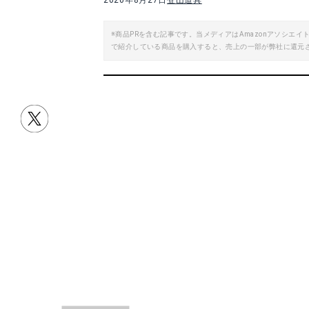
2020年8月27日
登山道具
楽天で詳細を見る
※商品PRを含む記事です。当メディアはAmazonアソシ
で紹介している商品を購入すると、売上の一部が弊社に還元
Yahoo!ショッピングで見る
ファイントラック(finetrack) ツエルト1 (ツェルト 1〜2人用) FAG0122
Amazonで詳細を見る
A
楽天で詳細を見る
目次