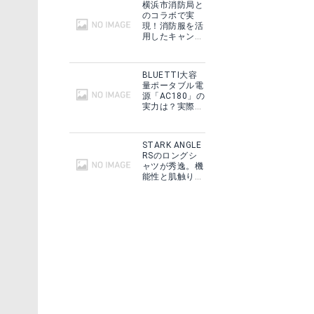
横浜市消防局と
のコラボで実
現！消防服を活
用したキャンプ
ギアをMakuake
で予約販売開
始！
BLUETTI大容
量ポータブル電
源「AC180」の
実力は？実際に
フィールドで使
用した感想をご
紹介！
STARK ANGLE
(mont-bell) モンベル U.L.フォールディングポール 120 (セレンブルー) (montbell)
EDELRID（エーデルリッド） EDELRID(エーデルリッド) 登山 クライミング ヘルメット マディーロ ER72031 [ホワイト(WT)] / 720310007740
RSのロングシ
ャツが秀逸。機
能性と肌触りに
見る
Amazonで詳細を見る
思わずうっと
り！
る
楽天で詳細を見る