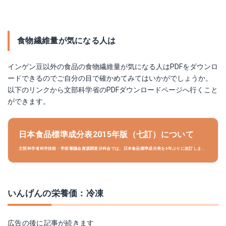
食物繊維量が気になる人は
インゲン豆以外の食品の食物繊維量が気になる人はPDFをダウンロ
ードできるのでご自分の目で確かめてみてはいかがでしょうか。
以下のリンクから文部科学省のPDFダウンロードページへ行くこと
ができます。
日本食品標準成分表2015年版（七訂）について
文部科学省科学技術・学術審議会資源調査分科会では、日本食品標準成分表を5年ぶりに改訂しまし
たので公表します。今般の改訂は、15年ぶりとなる収載食品の拡充や、新たに炭水化物成分表を作
成するなど、大幅なものとなりました。
いんげんの栄養価：冷凍
広告の後に記事が続きます