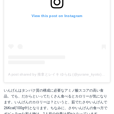
View this post on Instagram
A post shared by 推拿とレイキ ゆらね (@yurane_kyoto)
on
Jun
いんげんはタンパク質の構成に必要なアミノ酸スコアの高い食
品。でも、だからといってたくさん食べるとカロリーが気になり
ます。いんげんのカロリーは？というと、茹でたさやいんげんで
26Kcal(100g中)となります。ちなみに、さやいんげんの食べ方で
ポピュラーな和え物は、1人前の分量は40gとなっています。