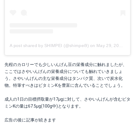
A post shared by SHIMPEI (@shimpei9)
on
May 29, 2018 at 6:49pm PDT
先程のカロリーでも少しいんげん豆の栄養成分に触れましたが、
ここではさやいんげんの栄養成分についても触れていきましょ
う。さやいんげんの主な栄養成分はタンパク質、次いで炭水化
物。特筆すべきはビタミンKを豊富に含んでいることでしょう。
成人の1日の目標摂取量が17μgに対して、さやいんげんが含むビタ
ミンKの量は67.5μg(100g中)となります。
広告の後に記事が続きます