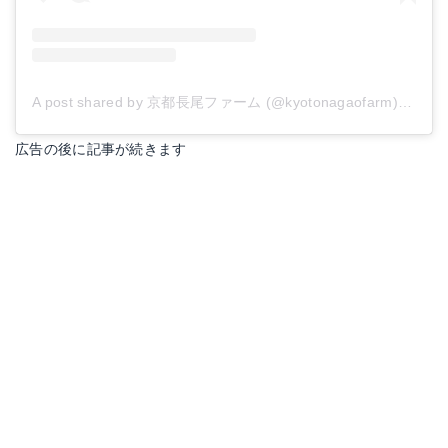
A post shared by 京都長尾ファーム (@kyotonagaofarm)
on
Jun
広告の後に記事が続きます