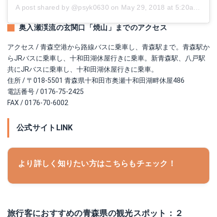
A post shared by @psyk0630
on
May 29, 2018 at 5:20am PDT
奥入瀬渓流の玄関口「焼山」までのアクセス
アクセス / 青森空港から路線バスに乗車し、青森駅まで。青森駅か
らJRバスに乗車し、十和田湖休屋行きに乗車。新青森駅、八戸駅
共にJRバスに乗車し、十和田湖休屋行きに乗車。
住所 / 〒018-5501 青森県十和田市奥瀬十和田湖畔休屋486
電話番号 / 0176-75-2425
FAX / 0176-70-6002
公式サイトLINK
より詳しく知りたい方はこちらもチェック！
旅行客におすすめの青森県の観光スポット：２