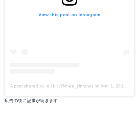
View this post on Instagram
A post shared by m i k i (@mee_zintano)
on
Mar 1, 2018 at 2:40am PST
広告の後に記事が続きます