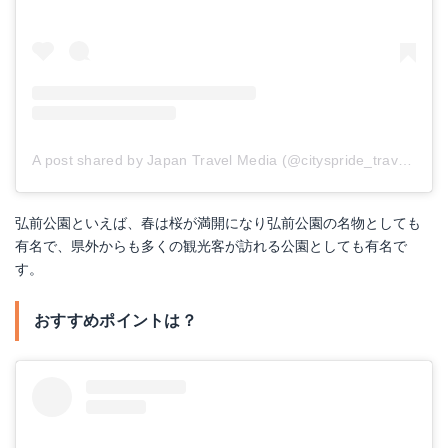
A post shared by Japan Travel Media (@cityspride_travel)
on
M
弘前公園といえば、春は桜が満開になり弘前公園の名物としても
有名で、県外からも多くの観光客が訪れる公園としても有名で
す。
おすすめポイントは？