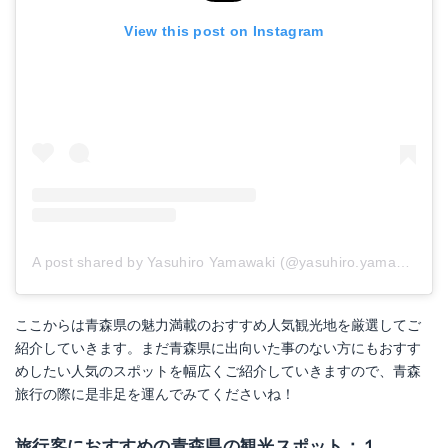
View this post on Instagram
A post shared by Yasuhiro Yamawaki (@yasuhiro.yamawaki)
o
ここからは青森県の魅力満載のおすすめ人気観光地を厳選してご
紹介していきます。まだ青森県に出向いた事のない方にもおすす
めしたい人気のスポットを幅広くご紹介していきますので、青森
旅行の際に是非足を運んでみてくださいね！
旅行客におすすめの青森県の観光スポット：１