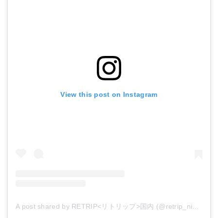
View this post on Instagram
A post shared by RETRIP<リトリップ>国内 (@retrip_nippon)
o