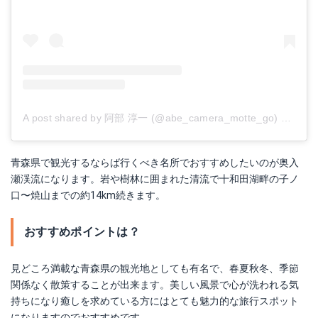
A post shared by 阿部 淳一 (@abe_camera_motte_go)
on
May 
青森県で観光するならば行くべき名所でおすすめしたいのが奥入
瀬渓流になります。岩や樹林に囲まれた清流で十和田湖畔の子ノ
口〜焼山までの約14km続きます。
おすすめポイントは？
見どころ満載な青森県の観光地としても有名で、春夏秋冬、季節
関係なく散策することが出来ます。美しい風景で心が洗われる気
持ちになり癒しを求めている方にはとても魅力的な旅行スポット
になりますのでおすすめです。