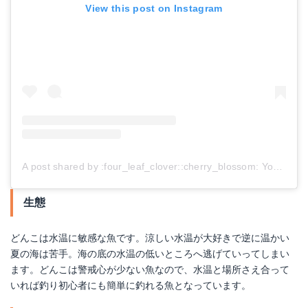
View this post on Instagram
A post shared by :four_leaf_clover::cherry_blossom: Yoshinori Sugaya :cherry_blossom::four_leaf_clover: (@yoshinori_01)
生態
どんこは水温に敏感な魚です。涼しい水温が大好きで逆に温かい
夏の海は苦手。海の底の水温の低いところへ逃げていってしまい
ます。どんこは警戒心が少ない魚なので、水温と場所さえ合って
いれば釣り初心者にも簡単に釣れる魚となっています。