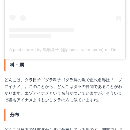
A post shared by 馬場葉子 (@pianist_yoko_baba)
on
Dec 31, 2017 at 2:33am PST
科・属
どんこは、タラ目チゴダラ科チゴダラ属の魚で正式名称は「エゾ
アイナメ」。このことから、どんこはタラの仲間であることがわ
かります。エゾアイナメという名前がついていますが、そういえ
ば姿もアイナメよりも少しタラの方に似ていますね。
分布
どんこは日本では東北から北に分布している魚です。関東でも堤