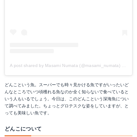
A post shared by Masami Numata (@masami_numata)
on
Jan
どんこという魚。スーパーでも時々見かける魚ですがいったいど
んなところでいつ頃穫れる魚なのか全く知らないで食べていると
いう人もいるでしょう。今日は、このどんこという深海魚につい
て調べてみました。ちょっとグロテスクな姿をしていますが、と
っても美味しい魚です。
どんこについて