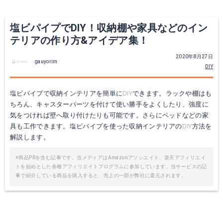
塩ビパイプでDIY！収納棚や家具などのイン
テリアの作り方&アイデア集！
2020年8月27日
gauyorim
DIY
塩ビパイプで収納インテリアを簡単にDIYできます。ラックや棚はも
ちろん、キャスターパーツを付けて使い勝手をよくしたり、強度に
気をつければ壁へ取り付けたりも可能です。さらにベッドなどの家
具も工作できます。塩ビパイプを使った収納インテリアのDIY方法を
解説します。
※商品PRを含む記事です。当メディアはAmazonアソシエイト、楽天アフィリエイ
トを始めとした各種アフィリエイトプログラムに参加しています。当サービスの記
事で紹介している商品を購入すると、売上の一部が弊社に還元されます。