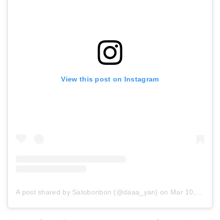
View this post on Instagram
A post shared by Satobonbon (@daaa_yan)
on
Mar 10, 2017 at 10:06pm PST