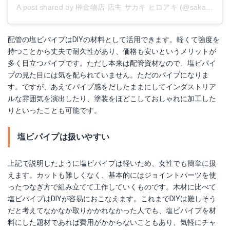
A post shared by 榊金物店 店主 サカキ ヒロアキ (@sakaki_kanamonoten)
配管の塩ビパイプはDIYの材料として活用できます。軽くて強度を
持つことから丈夫で耐久性があり、価格も安いというメリットが
多く目立つパイプです。ただし本来は配管資材なので、塩ビパイ
プの見た目には気を配られていません。ただのパイプになりま
す。ですが、あえてパイプ感をだしたままにしてインダストリア
ルな雰囲気を演出したり、塗装をほどこしておしゃれに加工した
りといったことも可能です。
塩ビパイプは扱いやすい
上記で説明したように塩ビパイプは軽いため、女性でも簡単に扱
えます。カットも難しくなく、基本的にはジョイントパーツを使
ったつなぎ方で組み立てて工作していくものです。木材に比べて
塩ビパイプはDIYが容易におこなえます。これまでDIYは難しそう
だと考えてなかなか取りかかれなかった人でも、塩ビパイプを材
料にした題材であれば費用がかからないこともあり、気軽にチャ