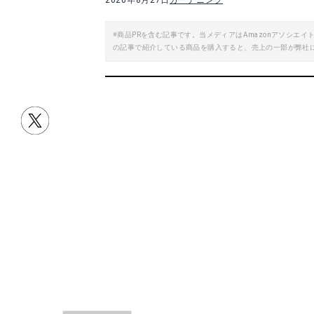
2020年8月27日
ガーデニング
※商品PRを含む記事です。当メディアはAmazonアソシ
の記事で紹介している商品を購入すると、売上の一部が弊社
目次