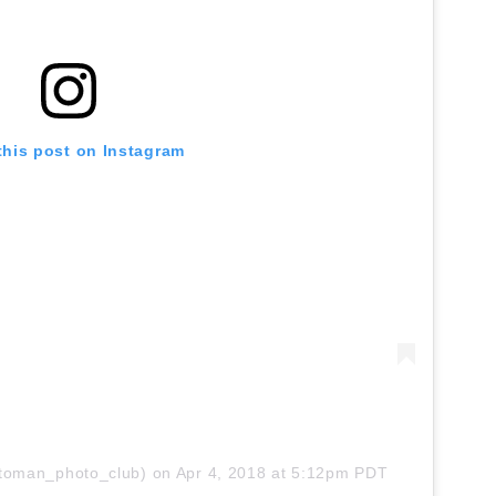
this post on Instagram
oman_photo_club)
on
Apr 4, 2018 at 5:12pm PDT