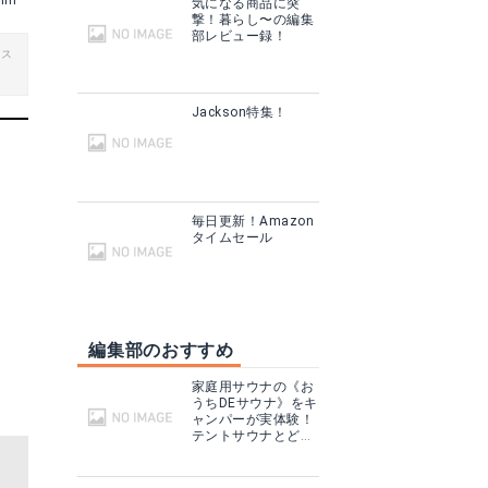
rim
気になる商品に突
撃！暮らし〜の編集
部レビュー録！
ビス
Jackson特集！
毎日更新！Amazon
タイムセール
編集部のおすすめ
家庭用サウナの《お
うちDEサウナ》をキ
ャンパーが実体験！
テントサウナとどこ
が違う？