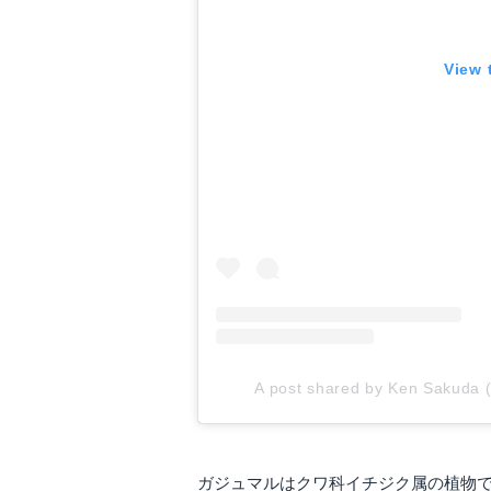
View 
A post shared by Ken Sakuda
ガジュマルはクワ科イチジク属の植物です。学