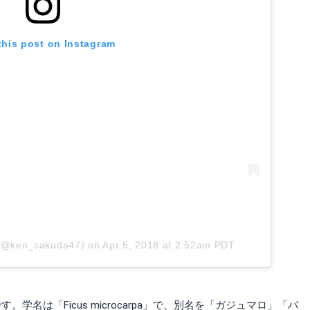
this post on Instagram
 (@ken_sakuda47)
on
Apr 5, 2018 at 2:52am PDT
名は「Ficus microcarpa」で、別名を「ガジュマロ」「バ