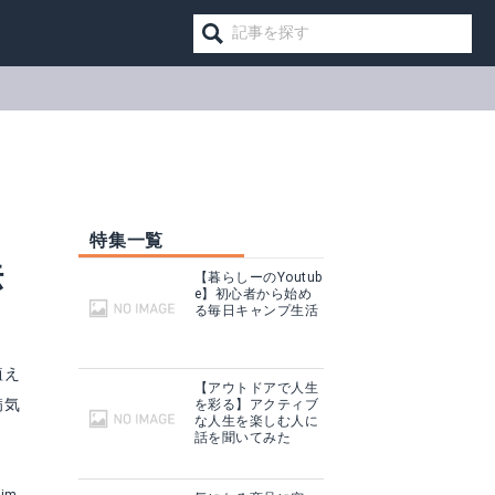
特集一覧
法
【暮らしーのYoutub
e】初心者から始め
る毎日キャンプ生活
植え
【アウトドアで人生
病気
を彩る】アクティブ
な人生を楽しむ人に
話を聞いてみた