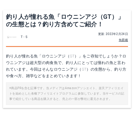
Yahoo!ショッピングで見る
Yahoo!ショッピングで見る
釣り人が憧れる魚「ロウニンアジ（GT）」
の生態とは？釣り方含めてご紹介！
更新: 2022年2月24日
T・S
魚図鑑
釣り人が憧れる魚「ロウニンアジ（GT）」をご存知でしょうか？ロ
ウニンアジは超大型の肉食魚で、釣り人にとっては憧れの魚と言わ
れています。今回はそんなロウニンアジ（GT）の生態から、釣り方
や食べ方、雑学などをまとめていきます！
19 ステラ SW 14000PG
PEライン 0.4号-10号 150m-1000m
※商品PRを含む記事です。当メディアはAmazonアソシエイト、楽天アフィリエイ
トを始めとした各種アフィリエイトプログラムに参加しています。当サービスの記
Amazonで詳細を見る
Amazonで詳細を見る
事で紹介している商品を購入すると、売上の一部が弊社に還元されます。
楽天で詳細を見る
楽天で詳細を見る
Yahoo!ショッピングで見る
Yahoo!ショッピングで見る