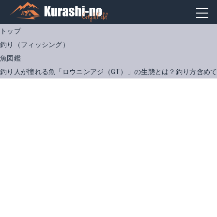
トップ
釣り（フィッシング）
魚図鑑
釣り人が憧れる魚「ロウニンアジ（GT）」の生態とは？釣り方含め
テイルウォーク オキナワマンビカ 100SXH
シマノ オシア ヘッドディップ 200F
Amazonで詳細を見る
Amazonで詳細を見る
楽天で詳細を見る
楽天で詳細を見る