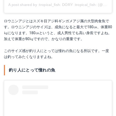
A post shared by :tropical_fish: DORY :tropical_fish: (@dorydurianne)
ロウニンアジとはスズキ目アジ科ギンガメアジ属の大型肉食魚で
す。ロウニンアジのサイズは、成魚になると最大で180㎝、体重80
㎏になります。180㎝というと、成人男性でも高い身長ですよね。
加えて体重が80㎏ですので、かなりの重量です。
このサイズ感が釣り人にとっては憧れの魚になる所以です。一度
は釣ってみたくなりますよね。
釣り人にとって憧れの魚