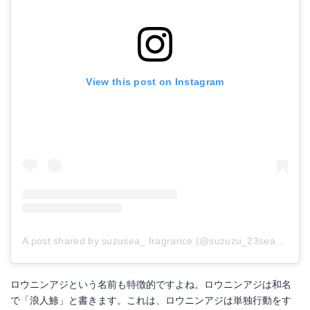
View this post on Instagram
A post shared by suzusea_ fragrance (@suzuzu_23sea)
on
Ma
ロウニンアジという名前も特徴的ですよね。ロウニンアジは和名
で「浪人鯵」と書きます。これは、ロウニンアジは単独行動をす