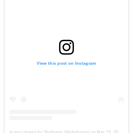
View this post on Instagram
A post shared by Shofugue (@shofugue)
on
Mar 19, 2018 at 3:50am PDT