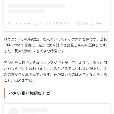
A post shared by アイランドエキスパート宮古島 (@islandexpert.miyako)
ロウニンアジの特徴は、なんといってもその大きな体です。全長
180㎝の体で優雅に、厳かに海を泳ぐ姿は見るものを圧倒します。
また、長大な胸ビレも大きな特徴です。
アジの最大種であるロウニンアジですが、アジよりもマダイに似
た顔つきだとも言われます。オスとメスでは少し違いがあり、オ
スの方が体が黒ずんでいます。色が薄いものはメスかなと考える
ことが出来ますね。
小さい目と強靭なアゴ