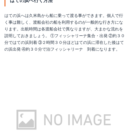
はての浜へ行く方法
はての浜へは久米島から船に乗って渡る事ができます。個人で行
く事は難しく、渡船会社の船を利用するのが一般的な行き方にな
ります。出航時間は各渡船会社で異なりますが、大まかな流れを
説明しておきましょう。 ①フィッシャリーナ集合・出発 ②約３０
分ではての浜到着 ③２時間３０分ほどはての浜に滞在した後はて
の浜出発 ④約３０分で泊フィッシャリーナ 到着になります。