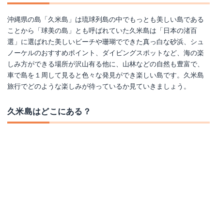
沖縄県の島「久米島」は琉球列島の中でもっとも美しい島である
ことから「球美の島」とも呼ばれていた久米島は「日本の渚百
選」に選ばれた美しいビーチや珊瑚でできた真っ白な砂浜、シュ
ノーケルのおすすめポイント、ダイビングスポットなど、海の楽
しみ方ができる場所が沢山有る他に、山林などの自然も豊富で、
車で島を１周して見ると色々な発見ができ楽しい島です。久米島
旅行でどのような楽しみが待っているか見ていきましょう。
久米島はどこにある？