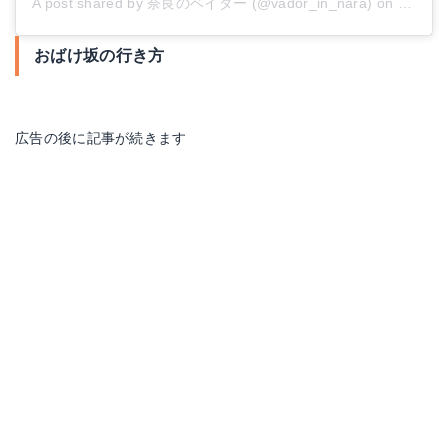
A post shared by 奈良のベイダー (@vador_in_nara)
on
Jan 6,
おばけ坂の行き方
広告の後に記事が続きます