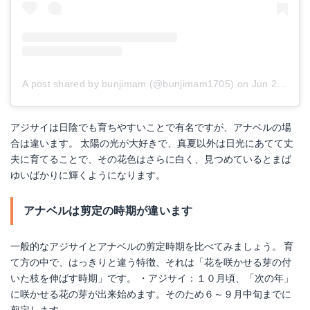
A post shared by bunjimam (@bunjimam1705)
on
Jun 2, 2017 at 5:18am PDT
アジサイは日陰でも育ちやすいことで有名ですが、アナベルの場
合は違います。 太陽の光が大好きで、真夏以外は日光にあてて丈
夫に育てることで、その花色はさらに白く、見つめているとまば
ゆいばかりに輝くようになります。
アナベルは剪定の時期が違います
一般的なアジサイとアナベルの剪定時期を比べてみましょう。 育
て方の中で、はっきりと違う特徴、それは「花を咲かせる芽の付
いた枝を伸ばす時期」です。 ・アジサイ：１０月頃、「次の年」
に咲かせる花の芽が出来始めます。そのため６～９月中旬までに
剪定します。