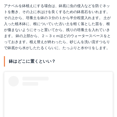
アナベルを鉢植えにする場合は、鉢底に虫の侵入などを防ぐネッ
トを敷き、その上に水はけを良くするための鉢底石をいれます。
その上から、培養土を鉢の３分の１から半分程度入れます。 土が
入った植木鉢に、根についていた古い土を軽く落とした苗を、根
が傷まないようにそっと置いてから、残りの培養土を入れていき
ます。 鉢の上部から、２～３ｃｍほどのウォータースペースをと
っておきます。植え替えが終わったら、砂じんを洗い流すつもり
で鉢底から水がしたたるくらいに、たっぷりと水やりをします。
鉢はどこに置くといい？