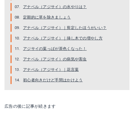
アナベル（アジサイ）の水やりは？
定期的に草を除きましょう
アナベル（アジサイ）｜剪定したほうがいい？
アナベル（アジサイ）｜挿し木での増やし方
アジサイの葉っぱが茶色くなった！
アナベル（アジサイ）の病気や害虫
アナベル（アジサイ）｜花言葉
初心者向きだけど手間はかけよう
広告の後に記事が続きます
青アジサイの土 青アジサイの肥料
Amazonで詳細を見る