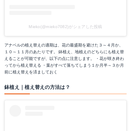
Mieko(@mieko7082)がシェアした投稿
アナベルの植え替えの適期は、花の最盛期を避けた３～４月か、
１０～１１月のあたりです。 鉢植え、地植えのどちらにも植え替
えることが可能ですが、以下の点に注意します。 ・花が咲き終わ
ってから植え替える ・葉がすべて落ちてしまう１か月半～３か月
前に植え替えを済ましておく
鉢植え｜植え替えの方法は？