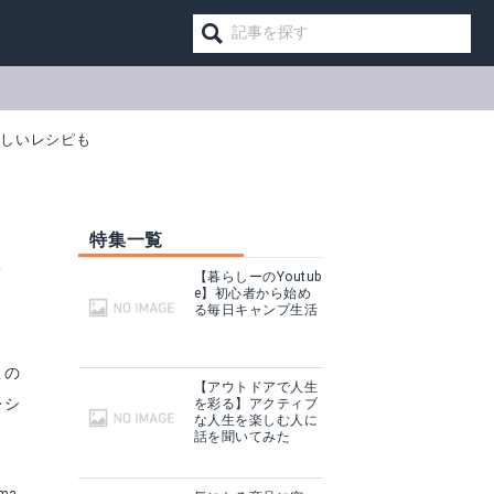
味しいレシピも
特集一覧
？
【暮らしーのYoutub
e】初心者から始め
る毎日キャンプ生活
この
【アウトドアで人生
レシ
を彩る】アクティブ
な人生を楽しむ人に
話を聞いてみた