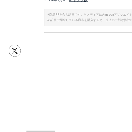
2023年9月5日
キャンプ飯
※商品PRを含む記事です。当メディアはAmazonアソシ
の記事で紹介している商品を購入すると、売上の一部が弊社
目次