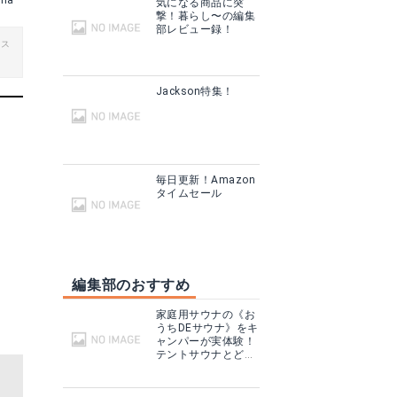
ma
気になる商品に突
撃！暮らし〜の編集
部レビュー録！
ビス
Jackson特集！
毎日更新！Amazon
タイムセール
編集部のおすすめ
家庭用サウナの《お
うちDEサウナ》をキ
ャンパーが実体験！
テントサウナとどこ
が違う？