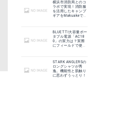
横浜市消防局とのコ
ラボで実現！消防服
を活用したキャンプ
ギアをMakuakeで予
約販売開始！
BLUETTI大容量ポー
タブル電源「AC18
0」の実力は？実際
にフィールドで使用
した感想をご紹介！
STARK ANGLERSの
ロングシャツが秀
逸。機能性と肌触り
に思わずうっとり！