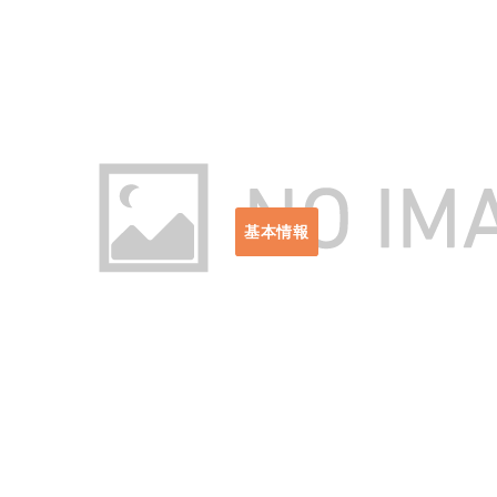
出典：https://amzn.asia/d/4h4oGtq
基本情報
使用サイズ：約200×150×1
収納サイズ：約59×59×8c
重量：約2.7kg
耐水圧：約3,000mm
定員：約2〜3名