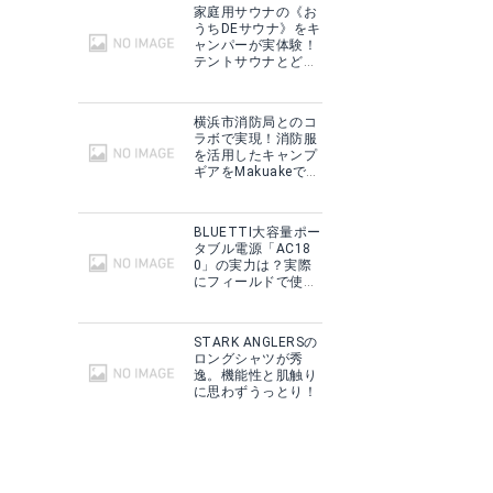
家庭用サウナの《お
うちDEサウナ》をキ
ャンパーが実体験！
テントサウナとどこ
が違う？
横浜市消防局とのコ
ラボで実現！消防服
を活用したキャンプ
ギアをMakuakeで予
約販売開始！
BLUETTI大容量ポー
タブル電源「AC18
0」の実力は？実際
にフィールドで使用
した感想をご紹介！
STARK ANGLERSの
ロングシャツが秀
逸。機能性と肌触り
に思わずうっとり！