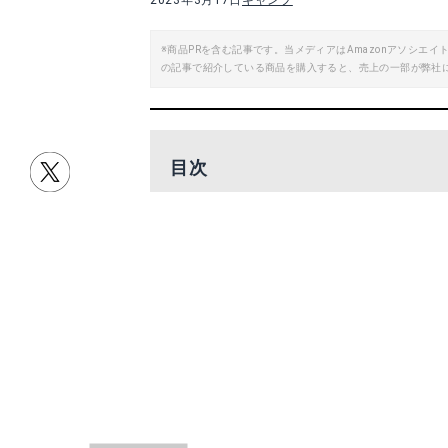
2023年3月17日
キャンプ
※商品PRを含む記事です。当メディアはAmazonアソシ
の記事で紹介している商品を購入すると、売上の一部が弊社
目次
編集部おすすめキャンプギアはこれ！
タイムセール開始前のキャンプギアも
キャンプギアをお得にそろえよう！
編集部おすすめキャン