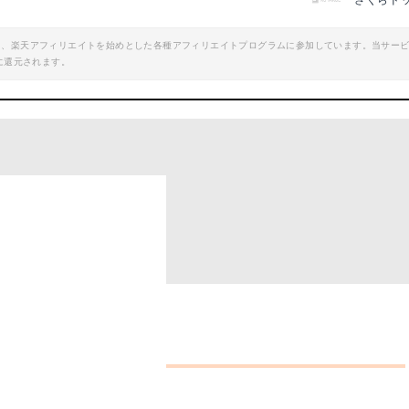
さくらド
エイト、楽天アフィリエイトを始めとした各種アフィリエイトプログラムに参加しています。当サー
に還元されます。
チェック！
プギアはこれ！