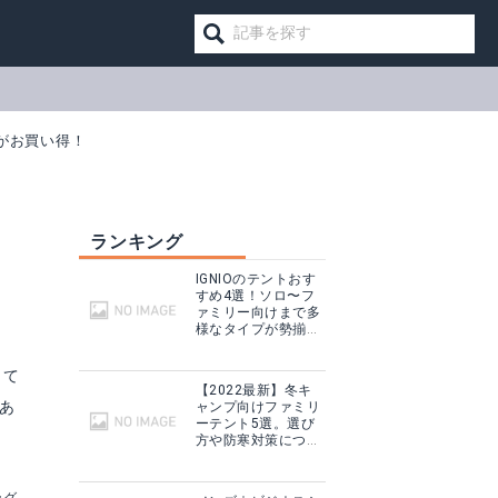
どがお買い得！
ランキング
IGNIOのテントおす
すめ4選！ソロ〜フ
ァミリー向けまで多
様なタイプが勢揃
い！
して
【2022最新】冬キ
あ
ャンプ向けファミリ
ーテント5選。選び
方や防寒対策につい
ても！