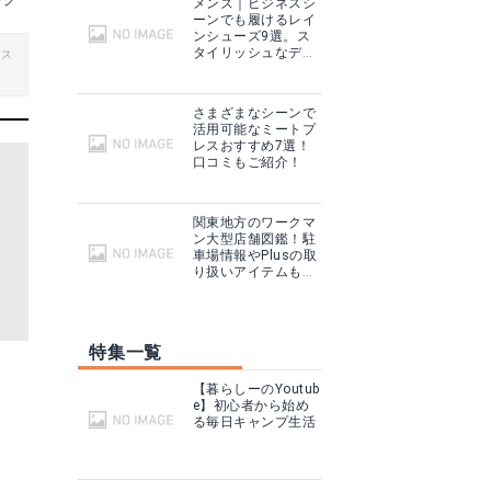
ッグ
メンズ｜ビジネスシ
ーンでも履けるレイ
ンシューズ9選。ス
タイリッシュなデザ
ビス
インが◎
さまざまなシーンで
活用可能なミートプ
レスおすすめ7選！
口コミもご紹介！
関東地方のワークマ
ン大型店舗図鑑！駐
車場情報やPlusの取
り扱いアイテムも紹
介！
特集一覧
【暮らしーのYoutub
e】初心者から始め
る毎日キャンプ生活