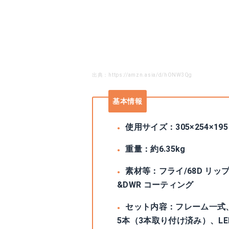
出典：https://amzn.asia/d/hONW3Qg
基本情報
使用サイズ：‎305×254×195
重量：約6.35kg
素材等：フライ/68D リッ
&DWR コーティング
セット内容：フレーム一式
5本（3本取り付け済み）、L