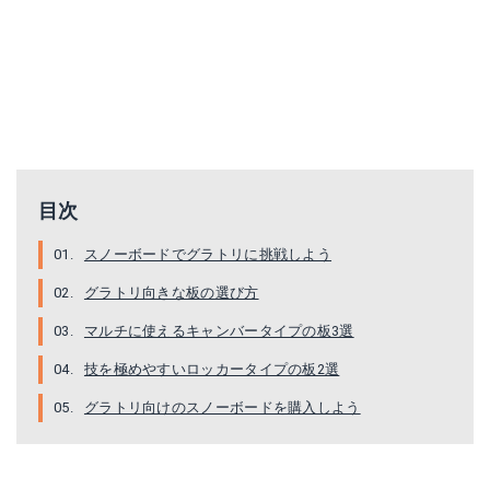
CAMROCK JP FLAT ROCKER
目次
Amazonで詳細を見る
スノーボードでグラトリに挑戦しよう
楽天で詳細を見る
グラトリ向きな板の選び方
マルチに使えるキャンバータイプの板3選
Yahoo!ショッピングで見る
技を極めやすいロッカータイプの板2選
グラトリ向けのスノーボードを購入しよう