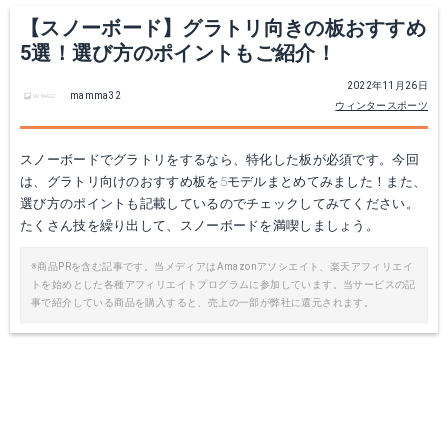
Yahoo!ショッピングで見る
【スノーボード】グラトリ向きの板おすすめ
5選！選び方のポイントもご紹介！
2022年11月26日
mamma32
ウィンタースポーツ
スノーボードでグラトリをするなら、特化した板が必須です。今回
は、グラトリ向けのおすすめ板を5モデルまとめてみました！また、
選び方のポイントも記載しているのでチェックしてみてください。
たくさん技を繰り出して、スノーボードを満喫しましょう。
※商品PRを含む記事です。当メディアはAmazonアソシエイト、楽天アフィリエイ
RIDE TWINPIG
Scooter SCT
トを始めとした各種アフィリエイトプログラムに参加しています。当サービスの記
事で紹介している商品を購入すると、売上の一部が弊社に還元されます。
楽天で詳細を見る
楽天で詳細を見る
Yahoo!ショッピングで見る
Yahoo!ショッピングで見る