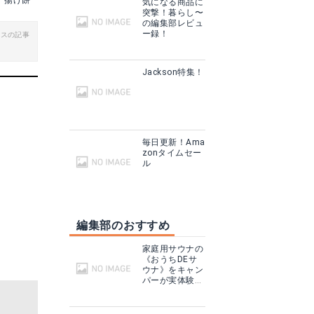
揚げ餅
気になる商品に
突撃！暮らし〜
の編集部レビュ
ー録！
ビスの記事
Jackson特集！
毎日更新！Ama
zonタイムセー
ル
編集部のおすすめ
家庭用サウナの
《おうちDEサ
ウナ》をキャン
パーが実体験！
テントサウナと
どこが違う？