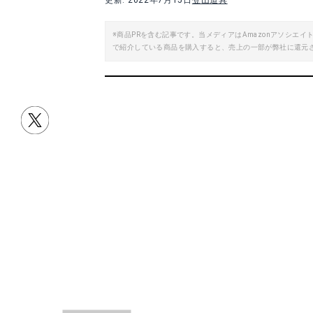
更新: 2022年7月15日
登山道具
楽天で詳細を見る
※商品PRを含む記事です。当メディアはAmazonアソシ
で紹介している商品を購入すると、売上の一部が弊社に還元
Yahoo!ショッピングで見る
Yah
目次