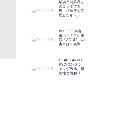
横浜市消防局と
のコラボで実
現！消防服を活
用したキャンプ
ギアをMakuake
で予約販売開
始！
BLUETTI大容
量ポータブル電
源「AC180」の
実力は？実際に
フィールドで使
用した感想をご
紹介！
STARK ANGLE
RSのロングシ
ャツが秀逸。機
能性と肌触りに
思わずうっと
り！