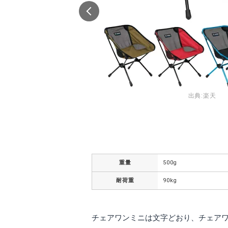
出典:
楽天
n
重量
500g
耐荷重
90kg
チェアワンミニは文字どおり、チェア