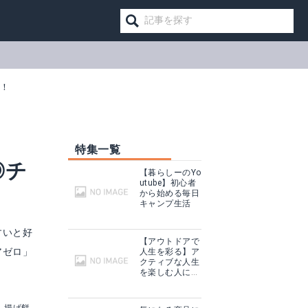
も！
特集一覧
◎チ
【暮らしーのYo
utube】初心者
から始める毎日
キャンプ生活
すいと好
【アウトドアで
アゼロ」
人生を彩る】ア
クティブな人生
を楽しむ人に話
を聞いてみた