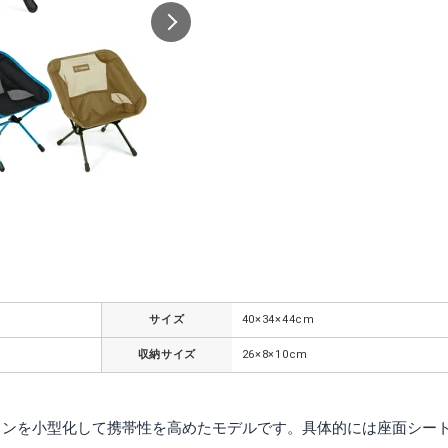
出典:
Amazon
サイズ
40×34×44cm
収納サイズ
26×8×10cm
ワンを小型化して携帯性を高めたモデルです。具体的には座面シー