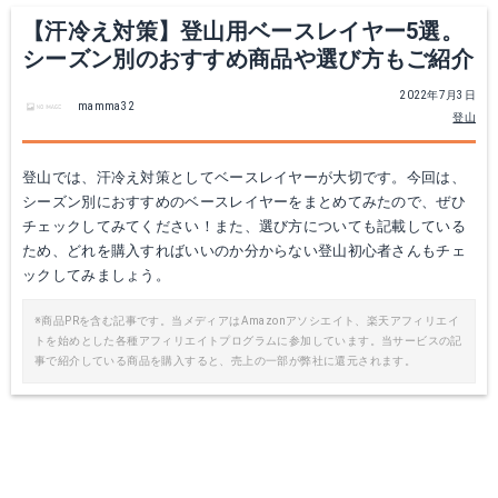
【汗冷え対策】登山用ベースレイヤー5選。
シーズン別のおすすめ商品や選び方もご紹介
2022年7月3日
mamma32
登山
登山では、汗冷え対策としてベースレイヤーが大切です。今回は、
Aenergy Light ML Half
キャスター ウール ジップ ロングスリーブ
シーズン別におすすめのベースレイヤーをまとめてみたので、ぜひ
チェックしてみてください！また、選び方についても記載している
Amazonで詳細を見る
Amazonで詳細を見る
ため、どれを購入すればいいのか分からない登山初心者さんもチェ
ックしてみましょう。
楽天で詳細を見る
楽天で詳細を見る
※商品PRを含む記事です。当メディアはAmazonアソシエイト、楽天アフィリエイ
トを始めとした各種アフィリエイトプログラムに参加しています。当サービスの記
Yahooショッピングで見る
Yahooショッピングで見る
事で紹介している商品を購入すると、売上の一部が弊社に還元されます。