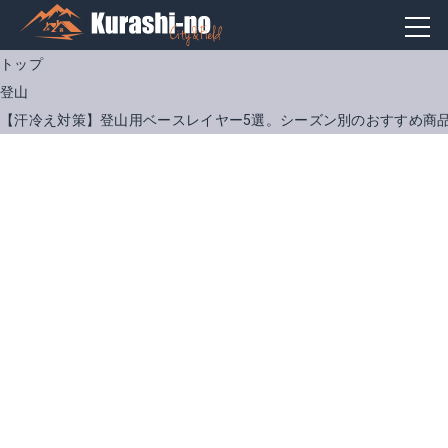
トップ
登山
【汗冷え対策】登山用ベースレイヤー5選。シーズン別のおすすめ商
パタゴニア キャプリーン・ミッドウェイト・ジップネック
スーパーメリノウール M.W. ラウンドネックシャツ
Amazonで詳細を見る
Amazonで詳細を見る