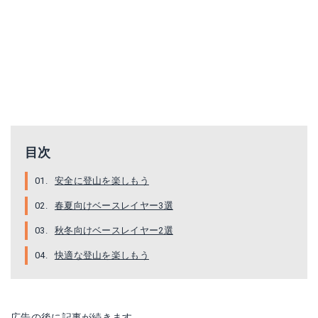
ノースフェイス ショートスリーブドライクルー
Amazonで詳細を見る
楽天で詳細を見る
目次
安全に登山を楽しもう
Yahooショッピングで見る
春夏向けベースレイヤー3選
秋冬向けベースレイヤー2選
快適な登山を楽しもう
広告の後に記事が続きます