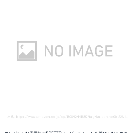
出典: https://www.amazon.co.jp/dp/B0892H4B8K?tag=kurashino0b-22&linkCode=as1&creative=6339