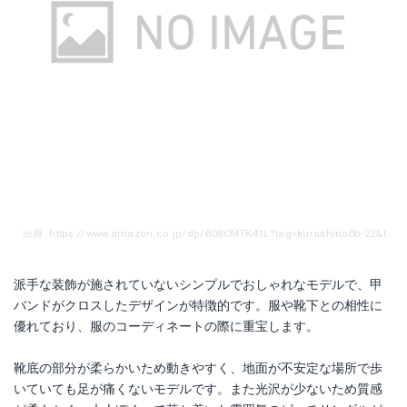
出典: https://www.amazon.co.jp/dp/B08CMTK41L?tag=kurashino0b-22&linkCode=as1&creative=6339
派手な装飾が施されていないシンプルでおしゃれなモデルで、甲
バンドがクロスしたデザインが特徴的です。服や靴下との相性に
優れており、服のコーディネートの際に重宝します。
靴底の部分が柔らかいため動きやすく、地面が不安定な場所で歩
いていても足が痛くないモデルです。また光沢が少ないため質感