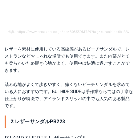
出典: https://www.amazon.co.jp/dp/B0855DM729?tag=kurashino0b-22&linkCode=as1&creative=6339
レザーを素材に使用している高級感があるビーチサンダルで、レ
ストランなどおしゃれな場所でも使用できます。また内部がとて
も柔らかいため履き心地がよく、使用中は快適に過ごすことがで
きます。
踏み心地がよくて歩きやすく、痛くないビーチサンダルを求めて
いる人におすすめです。BUll HIDE SLIDEは手作業ならではの丁寧な
仕上がりが特徴で、アイランドスリッパの中でも人気のある製品
です。
2:レザーサンダルPB223
ISLAND SLIPPER レザーサンダル