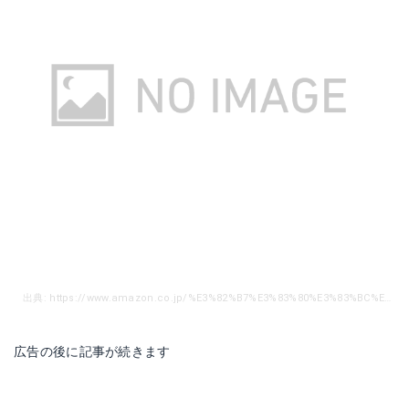
出典: https://www.amazon.co.jp/%E3%82%B7%E3%83%80%E3%83%BC%E3%82%A8%E3%82%A4%E3%83%88-%E3%83%93%E3%83%BC%E3%83%81%E3%82%B5%E3%83%B3%E3%83%80%E3%83%AB-Amazon-%E3%83%95%E3%82%A1%E3%83%83%E3%82%B7%E3%83%A7%E3%83%B3-%E3%82%B9%E3%83%9D%E3%83%BC%E3%83%84%E3%82%B5%E3%83%B3%E3%83%80%E3%83%AB/dp/B086YBLK7D/ref=sr_1_4_sspa?adgrpid=64935674869&gclid=CjwKCAjwkMeUBhBuEiwA4hpqEAQqzTwvpNLbOYlK3DzajucdiCD5-dRt0zjS3Aak8x_nhqkfdRzXYhoCONYQAvD_BwE&hvadid=554795982647&hvdev=c&hvlocphy=1009340&hvnetw=g&hvqmt=e&hvrand=4141068535607177480&hvtargid=kwd-653005472860&hydadcr=8118_13464342&jp-ad-ap=0&keywords=amazon%2B%E3%83%93%E3%83%BC%E3%83%81%E3%82%B5%E3%83%B3%E3%83%80%E3%83%AB&qid=1653727913&sr=8-4-spons&spLa=ZW5jcnlwdGVkUXVhbGlmaWVyPUEySk9FN0xYSVIzNUJDJmVuY3J5cHRlZElkPUEwNjg3MjYxMVlPWEFQS1ZKVEpGRiZlbmNyeXB0ZWRBZElkPUEzS1EySTk4S1pLQ045JndpZGdldE5hbWU9c3BfYXRmJmFjdGlvbj1jbGlja1JlZGlyZWN0JmRvTm90TG9nQ2xpY2s9dHJ1ZQ&th=1&psc=1
広告の後に記事が続きます