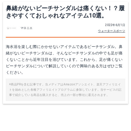
鼻緒がないビーチサンダルは痛くない！？履
きやすくておしゃれなアイテム10選。
2022年6月1日
マロニエ
ウォータースポーツ
海水浴を楽しむ際にかかせないアイテムであるビーチサンダル。鼻
緒がないビーチサンダルは、そんなビーチサンダルの中でも足が痛
くないことから近年注目を浴びています。これから、足が痛くない
イパネマSTREET
BREEZY
ビーチサンダルについて解説していくので興味のある方はぜひご覧
ください。
楽天で詳細を見る
Amazonで詳細を見る
※商品PRを含む記事です。当メディアはAmazonアソシエイト、楽天アフィリエイ
トを始めとした各種アフィリエイトプログラムに参加しています。当サービスの記
Yahoo!ショッピングを見る
楽天で詳細を見る
事で紹介している商品を購入すると、売上の一部が弊社に還元されます。