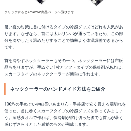
クリックするとAmazon商品ページへ飛びます
暑い夏の対策に首に付けるタイプの冷感グッズはどれも人気があ
ります。なぜなら、首には太いリンパが通っているため、この部
分を冷やしたり温めたりすることで効率よく体温調整できるから
です。
首を冷やすネッククーラーもその一つ。ネッククーラーには市販
品もありますが、手ぬぐい1枚とソフトタイプの保冷剤があれば、
スカーフタイプのネッククーラーが簡単に作れます。
ネッククーラーのハンドメイド方法をご紹介
100均の手ぬぐいや細長いあまり布・手芸店で安く買える端切れを
使った、首に巻くスカーフタイプの冷感グッズを作ってみましょ
う。涼感タオルで作れば、保冷剤が溶け切った後でも首元が暑く
感じずさらりとした感覚のものが完成します。