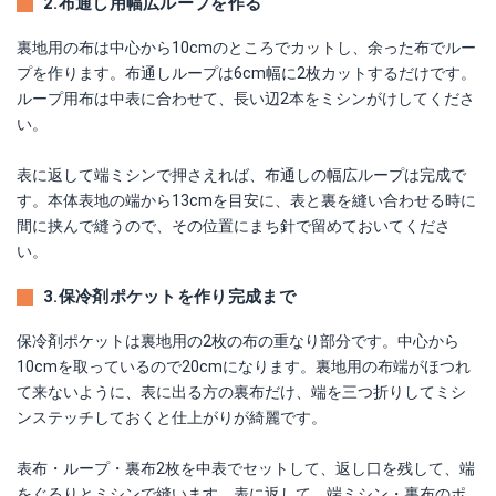
2.布通し用幅広ループを作る
裏地用の布は中心から10cmのところでカットし、余った布でルー
プを作ります。布通しループは6cm幅に2枚カットするだけです。
ループ用布は中表に合わせて、長い辺2本をミシンがけしてくださ
い。
表に返して端ミシンで押さえれば、布通しの幅広ループは完成で
す。本体表地の端から13cmを目安に、表と裏を縫い合わせる時に
間に挟んで縫うので、その位置にまち針で留めておいてくださ
い。
3.保冷剤ポケットを作り完成まで
保冷剤ポケットは裏地用の2枚の布の重なり部分です。中心から
10cmを取っているので20cmになります。裏地用の布端がほつれ
て来ないように、表に出る方の裏布だけ、端を三つ折りしてミシ
ンステッチしておくと仕上がりが綺麗です。
表布・ループ・裏布2枚を中表でセットして、返し口を残して、端
をぐるりとミシンで縫います。表に返して、端ミシン・裏布のポ