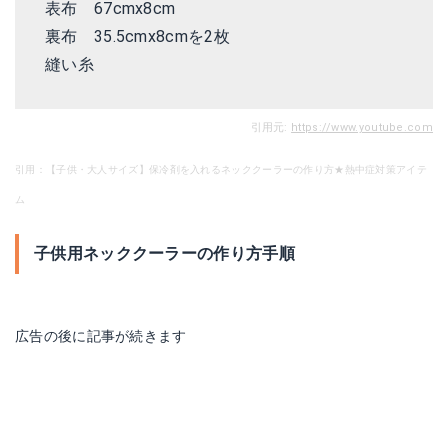
表布 67cmx8cm
裏布 35.5cmx8cmを2枚
縫い糸
引用元:
https://www.youtube.com
引用：【子供・大人サイズ】保冷剤を入れるネッククーラーの作り方★熱中症対策アイテ
ム
子供用ネッククーラーの作り方手順
広告の後に記事が続きます