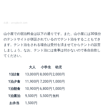
出典：unsplash.com
山小屋での宿泊料金は以下の通りです。また、山小屋には30張分
のテントサイトが併設されているのでテント泊をすることもでき
ます。テント泊をされる場合は受付を済ませてからテントの設営
しましょう。なお、テント泊には食事は付かないので各自自炊し
てください。
大人
小学生
幼児
1泊2食
13,000円
8,000円
2,000円
1泊夕食
11,900円
7,200円
1,000円
1泊朝食
10,900円
6,800円
1,000円
1泊素泊
9,500円
5,500円
無料
お弁当
1,500円