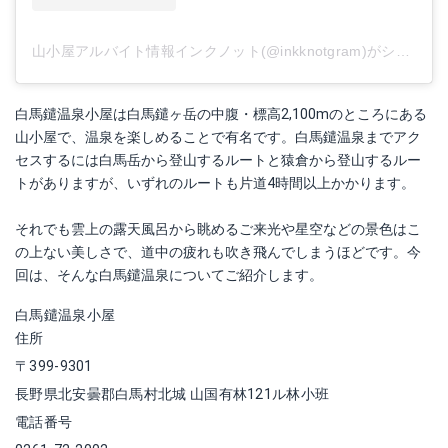
山小屋アルバイト情報インクノット(@inkknotgram)がシェアした投稿
白馬鑓温泉小屋は白馬鑓ヶ岳の中腹・標高2,100mのところにある
山小屋で、温泉を楽しめることで有名です。白馬鑓温泉までアク
セスするには白馬岳から登山するルートと猿倉から登山するルー
トがありますが、いずれのルートも片道4時間以上かかります。
それでも雲上の露天風呂から眺めるご来光や星空などの景色はこ
の上ない美しさで、道中の疲れも吹き飛んでしまうほどです。今
回は、そんな白馬鑓温泉についてご紹介します。
白馬鑓温泉小屋
住所
〒399-9301
長野県北安曇郡白馬村北城 山国有林121ル林小班
電話番号