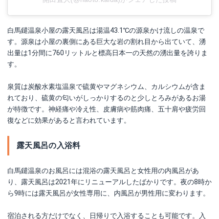
白馬鑓温泉小屋の露天風呂は湯温43.1℃の源泉かけ流しの温泉で
す。源泉は小屋の裏側にある巨大な岩の割れ目から出ていて、湧
出量は1分間に760リットルと標高日本一の天然の湧出量を誇りま
す。
泉質は炭酸水素塩温泉で硫黄やマグネシウム、カルシウムが含ま
れており、硫黄の匂いがしっかりするのと少しとろみがあるお湯
が特徴です。神経痛や冷え性、皮膚病や筋肉痛、五十肩や疲労回
復などに効果があると言われています。
露天風呂の入浴料
白馬鑓温泉のお風呂には混浴の露天風呂と女性用の内風呂があ
り、露天風呂は2021年にリニューアルしたばかりです。夜の8時か
ら9時には露天風呂が女性専用に、内風呂が男性用に変わります。
宿泊される方だけでなく、日帰りで入浴することも可能です。入