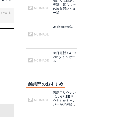
M-Y-M
気になる商品に
突撃！暮らし〜
の編集部レビュ
ー録！
ビスの記事
Jackson特集！
毎日更新！Ama
zonタイムセー
Bassdash(バスダッシュ) ネックシェード付きハット
ル
見る
Amazonで詳細を見る
編集部のおすすめ
家庭用サウナの
《おうちDEサ
ウナ》をキャン
パーが実体験！
テントサウナと
どこが違う？