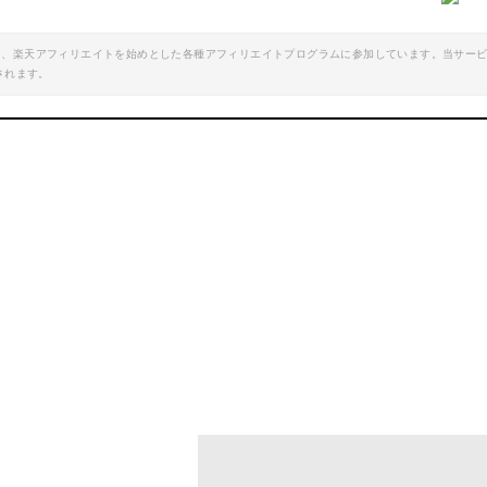
エイト、楽天アフィリエイトを始めとした各種アフィリエイトプログラムに参加しています。当サー
されます。
ss) HYOGA ARM COVER
ダイワ(DAIWA) クールレッグカバー
mazonで詳細を見る
Amazonで詳細を