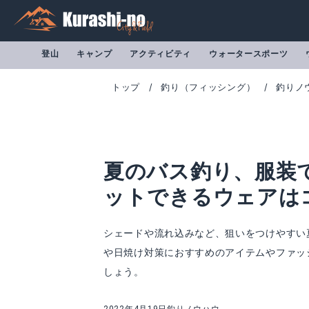
登山
キャンプ
アクティビティ
ウォータースポーツ
トップ
釣り（フィッシング）
釣りノ
夏のバス釣り、服装
ットできるウェアは
シェードや流れ込みなど、狙いをつけやすい
や日焼け対策におすすめのアイテムやファッ
Bassdash (バスダッシュ) 釣り 帽子 つば広
JACKALL(ジ
しょう。
Amazonで詳細を見る
A