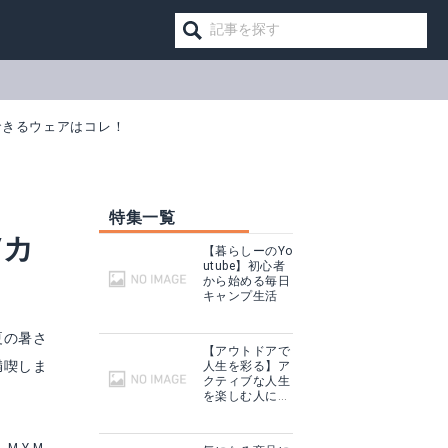
できるウェアはコレ！
特集一覧
Vカ
【暮らしーのYo
utube】初心者
から始める毎日
キャンプ生活
夏の暑さ
【アウトドアで
満喫しま
人生を彩る】ア
クティブな人生
/S Tシャツ
JACKALL(ジャッカル) ドライTシャツ
を楽しむ人に話
を聞いてみた
見る
Amazonで詳細を見る