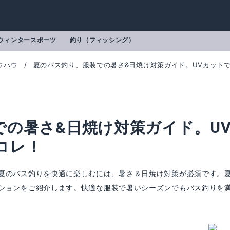
ウィンタースポーツ
釣り（フィッシング）
ウハウ
夏のバス釣り、服装での暑さ&日焼け対策ガイド。UVカット
での暑さ&日焼け対策ガイド。U
コレ！
夏のバス釣りを快適に楽しむには、暑さ＆日焼け対策が必須です。
ションをご紹介します。快適な服装で暑いシーズンでもバス釣りを
ャッカル) クールネックゲイター
アブ スコーロン防虫/冷感UVドライ L
mazonで詳細を見る
Amazonで詳細を