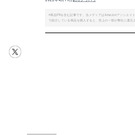
2022年4月19日
釣りノウハウ
※商品PRを含む記事です。当メディアはAmazonアソシ
で紹介している商品を購入すると、売上の一部が弊社に還元
JACKALL(ジャッカル) ジップアップドライフーディ
メガバス(Megaba
Amazonで詳細を見る
A
目次