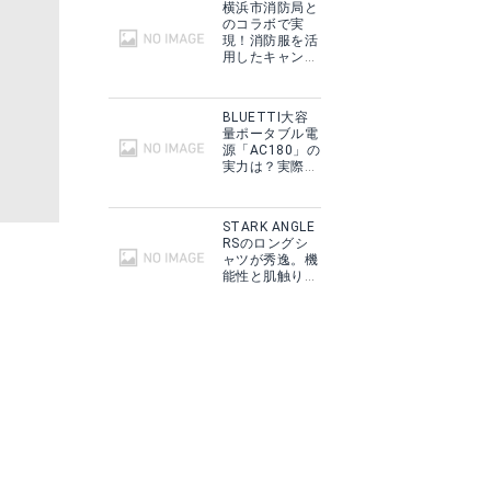
横浜市消防局と
のコラボで実
現！消防服を活
用したキャンプ
ギアをMakuake
で予約販売開
始！
BLUETTI大容
量ポータブル電
源「AC180」の
実力は？実際に
フィールドで使
用した感想をご
紹介！
STARK ANGLE
RSのロングシ
ャツが秀逸。機
能性と肌触りに
思わずうっと
り！