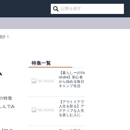
紹介！
特集一覧
ム
【暮らしーのYo
utube】初心者
から始める毎日
キャンプ生活
Fの特徴
【アウトドアで
しんでみ
人生を彩る】ア
クティブな人生
を楽しむ人に話
を聞いてみた