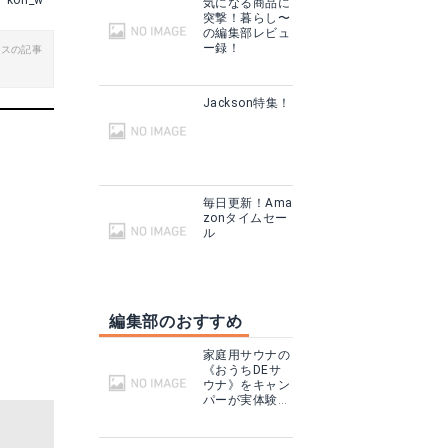
kon_w
気になる商品に
突撃！暮らし〜
の編集部レビュ
ー録！
ビスの記事
Jackson特集！
毎日更新！Ama
zonタイムセー
ル
編集部のおすすめ
家庭用サウナの
《おうちDEサ
ウナ》をキャン
パーが実体験！
テントサウナと
どこが違う？