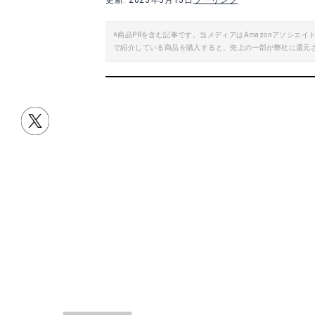
更新: 2023年5月15日
ツーリング
Yahoo!ショッピングで見る
※商品PRを含む記事です。当メディアはAmazonアソシ
で紹介している商品を購入すると、売上の一部が弊社に還元
Yah
目次