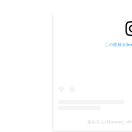
この投稿をIns
あおさん(@aosan_c