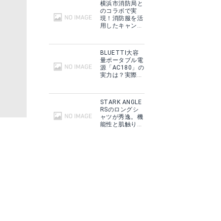
横浜市消防局と
のコラボで実
現！消防服を活
用したキャンプ
ギアをMakuake
で予約販売開
始！
BLUETTI大容
量ポータブル電
源「AC180」の
実力は？実際に
フィールドで使
用した感想をご
紹介！
STARK ANGLE
RSのロングシ
ャツが秀逸。機
能性と肌触りに
思わずうっと
り！