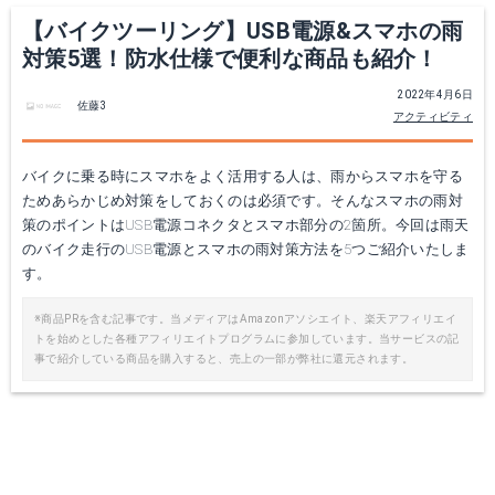
Yahoo!ショッピングで見る
【バイクツーリング】USB電源&スマホの雨
対策5選！防水仕様で便利な商品も紹介！
2022年4月6日
佐藤3
アクティビティ
バイクに乗る時にスマホをよく活用する人は、雨からスマホを守る
ためあらかじめ対策をしておくのは必須です。そんなスマホの雨対
策のポイントはUSB電源コネクタとスマホ部分の2箇所。今回は雨天
のバイク走行のUSB電源とスマホの雨対策方法を5つご紹介いたしま
す。
※商品PRを含む記事です。当メディアはAmazonアソシエイト、楽天アフィリエイ
トを始めとした各種アフィリエイトプログラムに参加しています。当サービスの記
事で紹介している商品を購入すると、売上の一部が弊社に還元されます。
TASELR【防水・防塵】防水 ケース
Amazonで詳細を見る