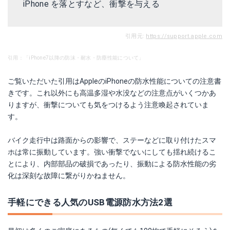
iPhone を落とすなど、衝撃を与える
引用元:
https://support.apple.com
引用：「iPhone7以降の防沫・耐水・防塵性能について」
ご覧いただいた引用はAppleのiPhoneの防水性能についての注意書
きです。これ以外にも高温多湿や水没などの注意点がいくつかあ
りますが、衝撃についても気をつけるよう注意喚起されていま
す。
バイク走行中は路面からの影響で、ステーなどに取り付けたスマ
ホは常に振動しています。強い衝撃でないにしても揺れ続けるこ
とにより、内部部品の破損であったり、振動による防水性能の劣
化は深刻な故障に繋がりかねません。
手軽にできる人気のUSB電源防水方法2選