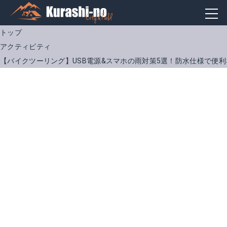
トップ
アクティビティ
【バイクツーリング】USB電源&スマホの雨対策5選！防水仕様で便
KIJIMA|USBチャージャー シングルポート3
KITACO|コネクターカバー
Amazonで詳細を見る
Amazonで詳細を見る
楽天で詳細を見る
楽天で詳細を見る
Yahoo!ショッピングで見る