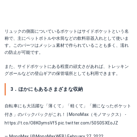
リュックの側面についているポケットはサイドポケットという名
称で、主にペットボトルや水筒などの飲料容器入れとして使いま
す。このパーツはメッシュ素材で作られていることも多く、濡れ
の防止が可能です。
また、サイドポケットにある程度の頑丈さがあれば、トレッキン
グポールなどの登山ギアの保管場所としても利用できます。
3．ほかにもあるさまざまな収納
自転車にも大活躍な「薄くて」「軽くて」「層になったポケット
付き」のバックパックがこれ！ | MonoMax（モノマックス） -
https://t.co/O8K0ymsVf5
pic.twitter.com/50S0SXEoJZ
— MonoMax (@MonoMaxWEB)
February 27, 2022