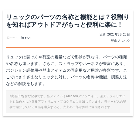
リュックのパーツの名称と機能とは？役割り
を知ればアウトドアがもっと便利に楽に！
更新: 2023年3月28日
haekon
登山ノウハウ
リュックは開け方や荷室の容量などで形状が異なり、パーツの種類
や名称も違います。さらに、ストラップやハーネスが豊富にあり、
ポジション調整用や登山アイテムの固定用など用途が多彩です。こ
こではさまざまなリュックに対し、パーツの名称や機能、調整方法
などの解説をします。
※商品PRを含む記事です。当メディアはAmazonアソシエイト、楽天アフィリエイ
トを始めとした各種アフィリエイトプログラムに参加しています。当サービスの記
事で紹介している商品を購入すると、売上の一部が弊社に還元されます。