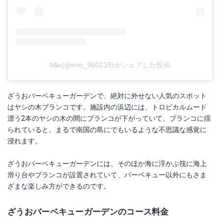
𝐌𝐢𝐨(@mio_960215)がシェアした投稿
ざうおバーベキューガーデンで、絶対に外せない人気のスポット
はヤシの木ブランコです。施設内の浜辺には、トロピカルムード
漂う2本のヤシの木の間にブランコが下がっていて、ブランコに揺
られていると、まるで南国の島にでもいるような不思議な感覚に
浸れます。
ざうおバーベキューガーデンには、そのほか海に浮かぶ筏に海上
滑り台やブランコが設置されていて、バーベキュー以外にもさま
ざまな楽しみ方ができるのです。
ざうおバーベキューガーデンのコース料金