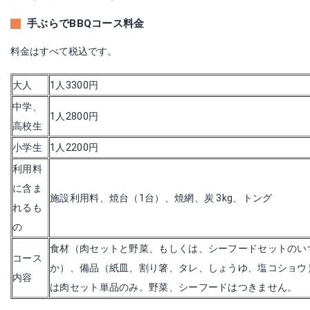
手ぶらでBBQコース料金
料金はすべて税込です。
大人
1人3300円
中学、
1人2800円
高校生
小学生
1人2200円
利用料
に含ま
施設利用料、焼台（1台）、焼網、炭 3kg、トング
れるも
の
食材（肉セットと野菜、もしくは、シーフードセットのい
コース
か）、備品（紙皿、割り箸、タレ、しょうゆ、塩コショウ
内容
は肉セット単品のみ。野菜、シーフードはつきません。