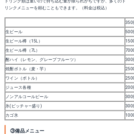
ドリンク類は重いので持ち込む量が限られがちですが、多くのド
リンクメニューを頼むこともできます。（料金は税込）
35
生ビール
50
生ビール樽（15L）
150
生ビール樽（7L）
700
酎ハイ（レモン、グレープフルーツ）
30
焼酎ボトル（麦・芋）
250
ワイン（ボトル）
250
ジュース各種
20
ノンアルコールビール
30
氷(ビッチャ―盛り)
30
カゴ氷
100
③備品メニュー