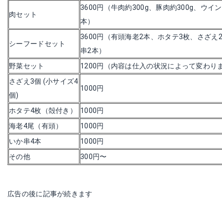
3600円（牛肉約300g、豚肉約300g、ウイ
肉セット
本）
3600円（有頭海老2本、ホタテ3枚、さざえ
シーフードセット
串2本）
野菜セット
1200円（内容は仕入の状況によって変わり
さざえ3個 (小サイズ4
1000円
個)
ホタテ4枚（殻付き）
1000円
海老4尾（有頭）
1000円
いか串4本
1000円
その他
300円〜
広告の後に記事が続きます