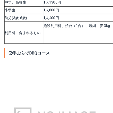
中学、高校生
1人1300円
小学生
1人800円
幼児(3歳-6歳)
1人400円
施設利用料、焼台（1台）、焼網、炭 3kg
利用料に含まれるもの
②手ぶらでBBQコース