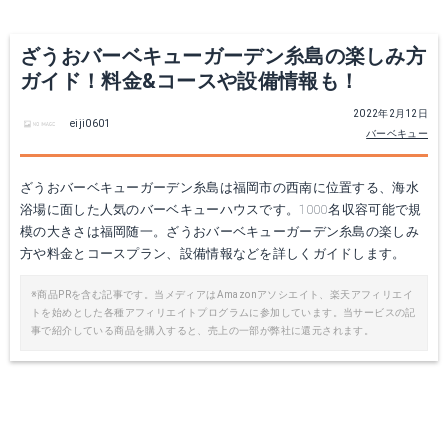
ざうおバーベキューガーデン糸島の楽しみ方
ガイド！料金&コースや設備情報も！
2022年2月12日
eiji0601
バーベキュー
ざうおバーベキューガーデン糸島は福岡市の西南に位置する、海水
浴場に面した人気のバーベキューハウスです。1000名収容可能で規
模の大きさは福岡随一。ざうおバーベキューガーデン糸島の楽しみ
方や料金とコースプラン、設備情報などを詳しくガイドします。
※商品PRを含む記事です。当メディアはAmazonアソシエイト、楽天アフィリエイ
トを始めとした各種アフィリエイトプログラムに参加しています。当サービスの記
事で紹介している商品を購入すると、売上の一部が弊社に還元されます。