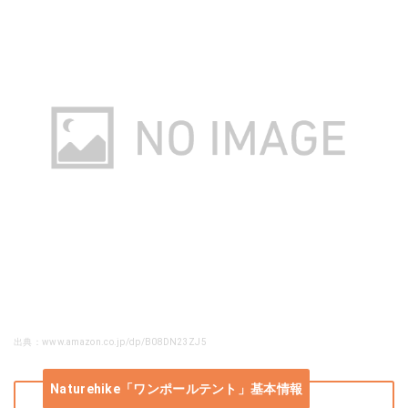
出典：www.amazon.co.jp/dp/B08DN23ZJ5
Naturehike「ワンポールテント」基本情報