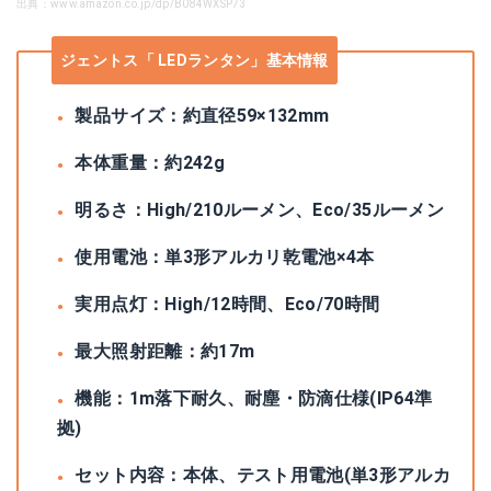
出典：www.amazon.co.jp/dp/B084WXSP73
ジェントス「 LEDランタン」基本情報
製品サイズ：約直径59×132mm
本体重量：約242g
明るさ：High/210ルーメン、Eco/35ルーメン
使用電池：単3形アルカリ乾電池×4本
実用点灯：High/12時間、Eco/70時間
最大照射距離：約17m
機能：1m落下耐久、耐塵・防滴仕様(IP64準
拠)
セット内容：本体、テスト用電池(単3形アルカ