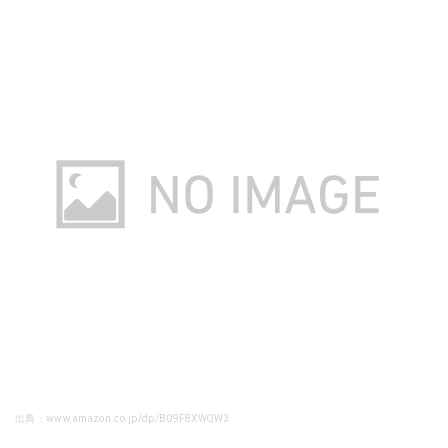
出典：www.amazon.co.jp/dp/B09F8XWQW3