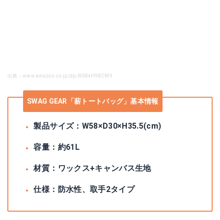
出典：www.amazon.co.jp/dp/B084H98CM9
SWAG GEAR「薪トートバッグ」基本情報
製品サイズ：W58×D30×H35.5(cm)
容量：約61L
材質：ワックス+キャンバス生地
仕様：防水性、取手2タイプ