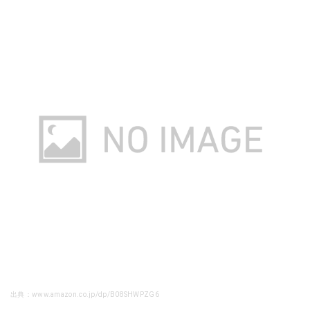
出典：www.amazon.co.jp/dp/B08SHWPZG6