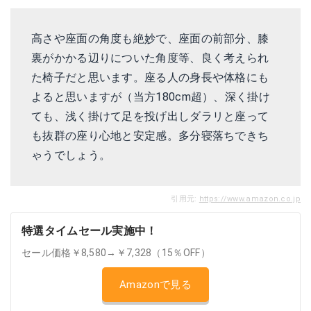
高さや座面の角度も絶妙で、座面の前部分、膝
裏がかかる辺りについた角度等、良く考えられ
た椅子だと思います。座る人の身長や体格にも
よると思いますが（当方180cm超）、深く掛け
ても、浅く掛けて足を投げ出しダラリと座って
も抜群の座り心地と安定感。多分寝落ちできち
ゃうでしょう。
引用元:
https://www.amazon.co.jp
特選タイムセール実施中！
セール価格￥8,580→￥7,328（15％OFF）
Amazonで見る