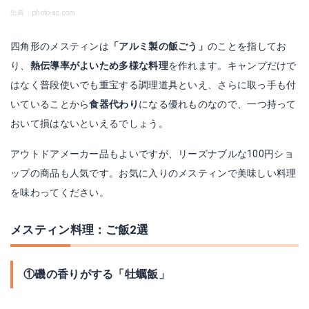
出典：photo-ac.com
四角形のメスティンは
「アルミ製の飯ごう」
のことを指してお
り、
熱伝導率がよいため多様な料理
を作れます。キャンプだけで
はなく普段使いでも重宝する調理道具といえ、さらに取っ手も付
いていることから
食器代わり
になる優れものなので、一つ持って
おいて損はないといえるでしょう。
アウトドアメーカー品もよいですが、リーズナブルな100円ショ
ップの商品も人気です。お気に入りのメスティンで美味しい料理
を味わってください。
メスティン料理：ご飯2選
①磯の香りがする「牡蠣飯」