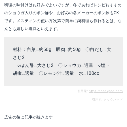
料理の味付けはお好みでよいですが、冬であればレシピおすすめ
のショウガ入りのポン酢や、お好みの各メーカーのポン酢もOK
です。メスティンの使い方次第で簡単に鍋料理も作れるとは、な
んとも嬉しい道具といえます。
材料：白菜…約50g 豚肉…約50g 〇白だし…大
さじ2
○ぽん酢…大さじ2 〇ショウガ…適量 ○塩・
胡椒…適量 〇レモン汁…適量 水…100cc
引用元:
https://cookpad.com
引用元: クックパッド
広告の後に記事が続きます