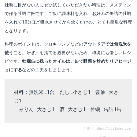
牡蠣に目がない人にぜひ試していただきたい料理は、メスティン
で作る牡蠣ご飯です。ご飯に調味料を入れ、お好みの缶詰の牡蠣
を入れて10分ほど吸水させてから炊くだけの、とても簡単な料理
となります。
料理のポイントは、ソロキャンプなどの
アウトドアでは無洗米を
使う
こと。研ぎ汁を捨てる必要がないため、環境にも優しいレシ
ピです。
牡蠣缶に残ったオイルは、缶で野菜を炒めたりアヒージ
ョにする
などの工夫をしましょう。
材料：無洗米…1合 だし…小さじ1 醤油…大さ
じ1
みりん…大さじ1 酒…大さじ1 牡蠣…缶詰1缶
引用元:
https://cookpad.com