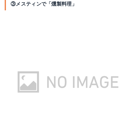
③メスティンで「燻製料理」