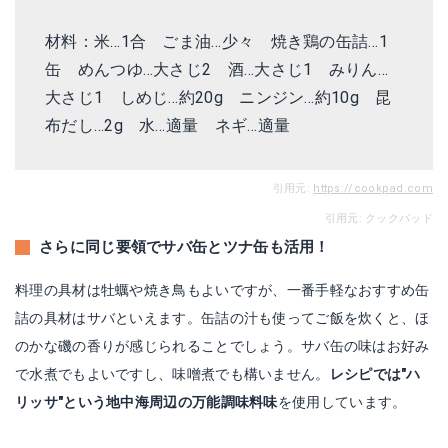
材料：米…1合 ごま油…少々 焼き鶏の缶詰…1
缶 めんつゆ…大さじ2 酒…大さじ1 みりん…
大さじ1 しめじ…約20g ニンジン…約10g 昆
布だし…2g 水…適量 ネギ…適量
引用元:
https://cookpad.com
引用元: クックパッド
さらに同じ要領でサバ缶とツナ缶も活用！
料理の具材は牡蠣や焼き鳥もよいですが、一番手軽なおすすめ缶
詰の具材はサバといえます。缶詰の汁も使ってご飯を炊くと、ほ
のかな磯の香りが感じられることでしょう。サバ缶の味はお好み
で水煮でもよいですし、味噌煮でも構いません。
レシピでは″ハ
リッサ″という地中海周辺の万能調味料味
を使用しています。