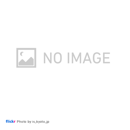
Photo by is_kyoto_jp