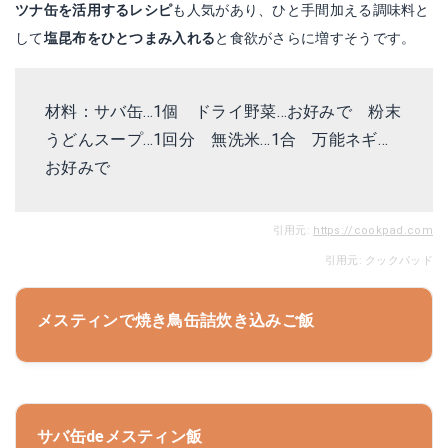
ツナ缶を活用するレシピ
も人気があり、ひと手間加える調味料と
して
塩昆布をひとつまみ入れる
と食欲がさらに増すそうです。
材料：サバ缶…1個 ドライ野菜…お好みで 粉末
うどんスープ…1回分 無洗米…1合 万能ネギ…
お好みで
引用元:
https://cookpad.com
引用元: クックパッド
メスティンで焼き鳥缶詰炊き込みご飯
サバ缶deメスティン飯