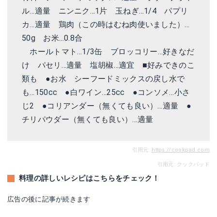
ル…適量 ニンニク…1片 玉ねぎ…1/4 パプリ
カ…適量 鶏肉（この時はむね肉使いました）…
50g お米…0.8合
ホールトマト…1/3缶 ブロッコリー…好きなだ
け パセリ…適量 塩胡椒…適宜 ■好みできのこ
類も ●お水 シーフードミックスの戻し水で
も…150cc ●白ワイン…25cc ●コンソメ…小さ
じ2 ●コリアンダー（無くても良い）…適量 ●
チリパウダー（無くても良い）…適量
引用元:
https://cookpad.com
引用元: クックパッド
料理の詳しいレシピはこちらをチェック！
広告の後に記事が続きます