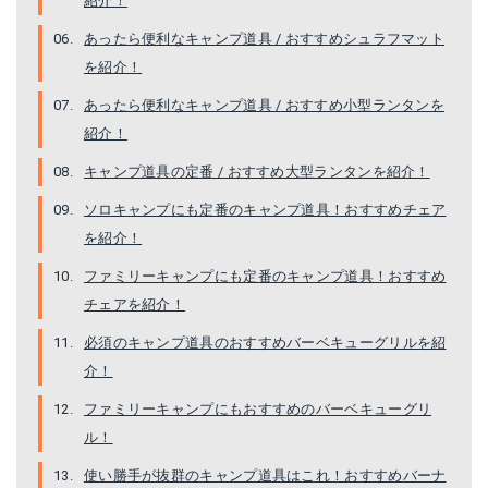
紹介！
エア ドライト 290 ショート
NATURE (ナチュレ)
あったら便利なキャンプ道具 / おすすめシュラフマット
Amazonで詳細を見る
Amazonで詳細を見る
を紹介！
あったら便利なキャンプ道具 / おすすめ小型ランタンを
楽天で詳細を見る
楽天で詳細を見る
紹介！
Yahoo!ショッピングで見る
キャンプ道具の定番 / おすすめ大型ランタンを紹介！
ソロキャンプにも定番のキャンプ道具！おすすめチェア
を紹介！
ファミリーキャンプにも定番のキャンプ道具！おすすめ
チェアを紹介！
必須のキャンプ道具のおすすめバーベキューグリルを紹
介！
ファミリーキャンプにもおすすめのバーベキューグリ
ル！
Ｚライト ソル
nsulated STATIC V
使い勝手が抜群のキャンプ道具はこれ！おすすめバーナ