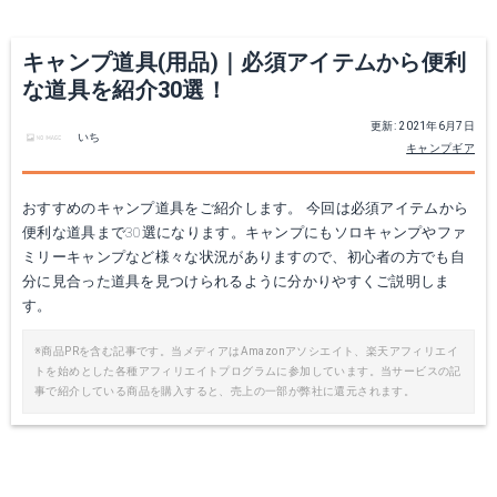
キャンプ道具(用品)｜必須アイテムから便利
な道具を紹介30選！
更新: 2021年6月7日
いち
キャンプギア
おすすめのキャンプ道具をご紹介します。 今回は必須アイテムから
便利な道具まで30選になります。キャンプにもソロキャンプやファ
ツーリングドーム ST
Hubba™ NX
ミリーキャンプなど様々な状況がありますので、初心者の方でも自
分に見合った道具を見つけられるように分かりやすくご説明しま
Amazonで詳細を見る
Amazonで詳細を見る
す。
楽天で詳細を見る
楽天で詳細を見る
※商品PRを含む記事です。当メディアはAmazonアソシエイト、楽天アフィリエイ
トを始めとした各種アフィリエイトプログラムに参加しています。当サービスの記
事で紹介している商品を購入すると、売上の一部が弊社に還元されます。