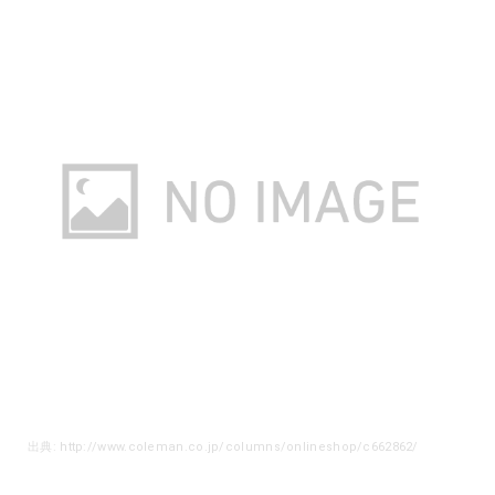
出典: http://www.coleman.co.jp/columns/onlineshop/c662862/