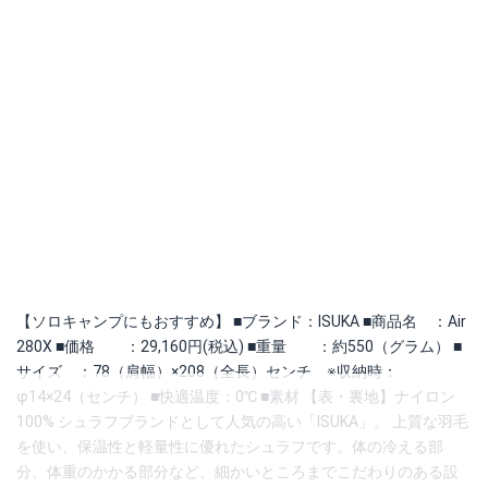
【ソロキャンプにもおすすめ】 ■ブランド：ISUKA ■商品名 ：Air
280X ■価格 ：29,160円(税込) ■重量 ：約550（グラム） ■
サイズ ：78（肩幅）×208（全長）センチ ※収納時：
φ14×24（センチ） ■快適温度：0℃ ■素材 【表・裏地】ナイロン
100% シュラフブランドとして人気の高い「ISUKA」。 上質な羽毛
を使い、保温性と軽量性に優れたシュラフです。体の冷える部
分、体重のかかる部分など、細かいところまでこだわりのある設