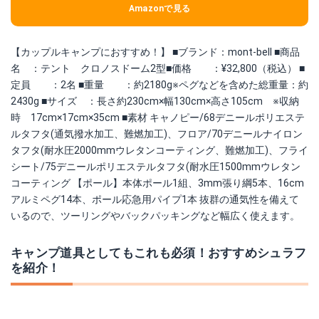
Amazonで見る
【カップルキャンプにおすすめ！】 ■ブランド：mont-bell ■商品
名 ：テント クロノスドーム2型■価格 ：¥32,800（税込） ■
定員 ：2名 ■重量 ：約2180g※ペグなどを含めた総重量：約
2430g ■サイズ ：長さ約230cm×幅130cm×高さ105cm ※収納
時 17cm×17cm×35cm ■素材 キャノピー/68デニールポリエステ
ルタフタ(通気撥水加工、難燃加工)、フロア/70デニールナイロン
タフタ(耐水圧2000mmウレタンコーティング、難燃加工)、フライ
シート/75デニールポリエステルタフタ(耐水圧1500mmウレタン
コーティング 【ポール】本体ポール1組、3mm張り綱5本、16cm
アルミペグ14本、ポール応急用パイプ1本 抜群の通気性を備えて
いるので、ツーリングやバックパッキングなど幅広く使えます。
キャンプ道具としてもこれも必須！おすすめシュラフ
を紹介！