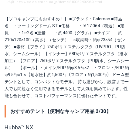
出典: http://ec.coleman.co.jp/item/IS00060N02060.html
【ソロキャンプにもおすすめ！】 ■ブランド：Coleman ■商品
名 ：ツーリングドーム ST ■価格 ：￥17,064（税込） ■定
員 ：1~2名 ■重量 ：約4400（グラム） ■サイズ ：約
210×120×100（高さ）（センチ） ※収納時：約φ23×54（セン
チ） ■素材 【フライ】75Dポリエステルタフタ（UVPRO、PU防
水、シームシール） 【インナー】68Dポリエステルタフタ（撥水
加工） 【フロア】75Dポリエステルタフタ（PU防水、シームシー
ル） 【ポール】・メイン/FRP 約φ8.5㍉×2 ・フロント/FRP 約
φ9.5㍉×1 ※【耐水圧】約1,500㍉（フロア：約1,500㍉） ドーム型
テントとして、コンパクトなモデル。 持ち運びから、設営まで一
人でも問題なく使用できるモデルとして人気を集めています。性
能も合わせて、コストパフォーマンスに優れたテントです。
おすすめテント【便利なキャンプ用品 2/30】
Hubba™ NX