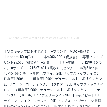
出典: https://www.e-mot.co.jp/msr/product.asp?id=368
【ソロキャンプにおすすめ！】 ■ブランド：MSR ■商品名 ：
Hubba:tm: NX ■価格 ：本体¥56,000（税抜き） 専用フットプ
リント¥5,500（税抜き） ■定員 ：1名 ■重量 ：1290（グラ
ム） ■サイズ ：216×71×91（高さ）（センチ） ※収納時：約
45×15（センチ） ■素材 【フライ】20D リップストップナイロン
耐水圧1,200㍉ （耐水圧1,200㍉ デュラシールド・ポリウレタン
&シリコーン・コーティング） 【フロア】30D リップストップナイ
ロン （耐水圧3,000㍉ デュラシールド・ポリウレタン・コーテ
ィング） 【ポール】DAC フェザーライトNFL 【キャノピー】15D
ナイロン・マイクロメッシュ、20D リップストップナイロン 超軽
量型のバックパッキングテント。 設営がしやすいだけでなく、性