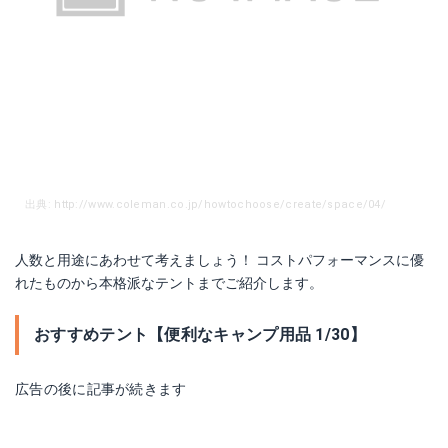
Amazonで詳細を見る
Amazonで詳細を見る
楽天で詳細を見る
楽天で詳細を見る
出典: http://www.coleman.co.jp/howtochoose/create/space/04/
人数と用途にあわせて考えましょう！ コストパフォーマンスに優
れたものから本格派なテントまでご紹介します。
SIDEKICK
遠赤ヒーターアタッチメント
おすすめテント【便利なキャンプ用品 1/30】
Amazonで詳細を見る
Amazonで詳細を見る
広告の後に記事が続きます
楽天で詳細を見る
楽天で詳細を見る