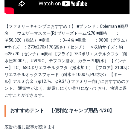
【ファミリーキャンプにおすすめ！】 ■ブランド：Coleman ■商品
名 ：ウェザーマスター(R) ブリーズドーム/270 ■価格 ：
￥58,320（税込） ■定員 ：3~4名 ■重量 ：9800（グラム）
■サイズ ：270x270x170(高さ) （センチ） ※収納サイズ：約
φ25x70（センチ） ■素材 【フライ】75Dポリエステルタフタ（耐
水圧3000㍉、UVPRO、テフロン撥水、カラーPU防水） 【インナ
ー】TC、68Dポリエステルタフタ（撥水加工） 【フロア】210Dポ
リエステルオックスフォード（耐水圧1000㍉,PU防水） 【ポー
ル】アルミ合金（φ12.㍉、φ9.3㍉) ファミリー向けにおすすめのテ
ント。 通気性がよく、結露しにくい作りになっており、快適に過
ごすことができます。
おすすめテント 【便利なキャンプ用品 4/30】
広告の後に記事が続きます