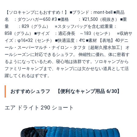
【ソロキャンプにもおすすめ！】 ■ブランド：mont-bell ■商品
名 ：ダウンハガー650 #3 ■価格 ： ¥21,500（税抜き） ■重
量 ：829（グラム） ※スタッフバッグを含む総重量：
858（グラム） ■サイズ ：適応身長 ～183（センチ） ※収納サ
イズ：φ16×32（センチ） ■快適温度：4℃ ■素材 【表地】40デニ
ール・スーパーマルチ・ナイロン・タフタ［超耐久撥水加工］ オ
ールシーズンに対応できるシュラフ。 伸縮性に優れ、体に密着す
るようになっているため、寝心地は抜群です。ソロキャンプから
ファミリーキャンプまで、キャンプには欠かせない道具として活
躍してくれるはずです。
おすすめシュラフ 【便利なキャンプ用品 6/30】
エア ドライト 290 ショート