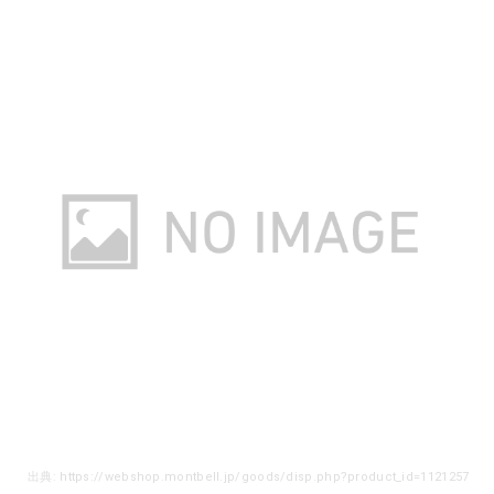
出典: https://webshop.montbell.jp/goods/disp.php?product_id=1121257