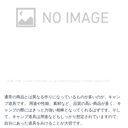
メイフライチェア 2
ラコンテ メッシュラウンジチェア
Amazonで詳細を見る
Amazonで詳細を見る
楽天で詳細を見る
楽天で詳細を見る
出典: http://www.coleman.co.jp/howtochoose/create/space/04/
通常の商品とは異なる作りになっているものが多いのが、キャン
プ道具です。 用途や性能、素材など、品質の高い商品が多く、キ
ャンプの際にはきっと力強い相棒となってくれるはずです。そし
て、キャンプ道具は用途などもしっかり想定されていますので、
自分にあった道具をみけることが大切です。
ユニセラ TG-III
コンパクト焚き火グリル 『Ｂ-６君』