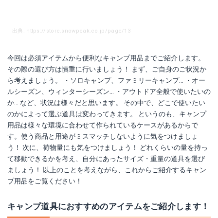
出典: https://store.snowpeak.co.jp/page/13
今回は必須アイテムから便利なキャンプ用品までご紹介します。
その際の選び方は慎重に行いましょう！ まず、ご自身のご状況か
ら考えましょう。 ・ソロキャンプ、ファミリーキャンプ... ・オー
ルシーズン、ウィンターシーズン... ・アウトドア全般で使いたいの
か... など、状況は様々だと思います。 その中で、どこで使いたい
のかによって選ぶ道具は変わってきます。 というのも、キャンプ
パワーハウス（Ｒ）LP ツーバーナーストーブ Ⅱ
DG-0207
用品は様々な環境に合わせて作られているケースがあるからで
す。使う商品と用途がミスマッチしないように気をつけましょ
楽天で詳細を見る
楽天で詳細を見る
う！ 次に、荷物量にも気をつけましょう！ どれくらいの量を持っ
て移動できるかを考え、自分にあったサイズ・重量の道具を選び
ましょう！ 以上のことを考えながら、これからご紹介するキャン
プ用品をご覧ください！
キャンプ道具におすすめのアイテムをご紹介します！